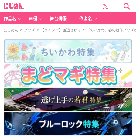
に
じ
め
ん
作品名
声優
舞台俳優
作者名
にじめん
>
グッズ
>
【ライター】渡辺せせり
> 「ちいかわ」春の新作グッズ