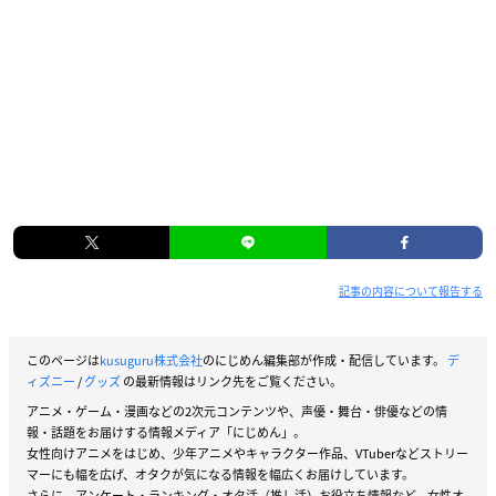
記事の内容について報告する
このページは
kusuguru株式会社
のにじめん編集部が作成・配信しています。
デ
ィズニー
/
グッズ
の最新情報はリンク先をご覧ください。
アニメ・ゲーム・漫画などの2次元コンテンツや、声優・舞台・俳優などの情
報・話題をお届けする情報メディア「にじめん」。
女性向けアニメをはじめ、少年アニメやキャラクター作品、VTuberなどストリー
マーにも幅を広げ、オタクが気になる情報を幅広くお届けしています。
さらに、アンケート・ランキング・オタ活（推し活）お役立ち情報など、女性オ