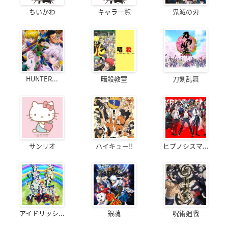
ちいかわ
キャラ一覧
鬼滅の刃
HUNTER...
暗殺教室
刀剣乱舞
サンリオ
ハイキュー!!
ヒプノシスマ...
アイドリッシ...
銀魂
呪術廻戦