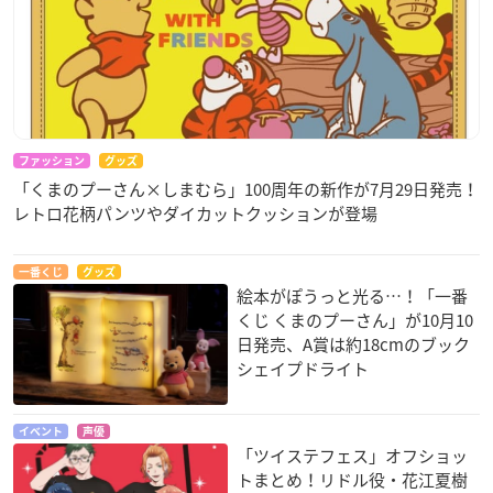
ファッション
グッズ
「くまのプーさん×しまむら」100周年の新作が7月29日発売！
レトロ花柄パンツやダイカットクッションが登場
一番くじ
グッズ
絵本がぽうっと光る…！「一番
くじ くまのプーさん」が10月10
日発売、A賞は約18cmのブック
シェイプドライト
イベント
声優
「ツイステフェス」オフショッ
トまとめ！リドル役・花江夏樹