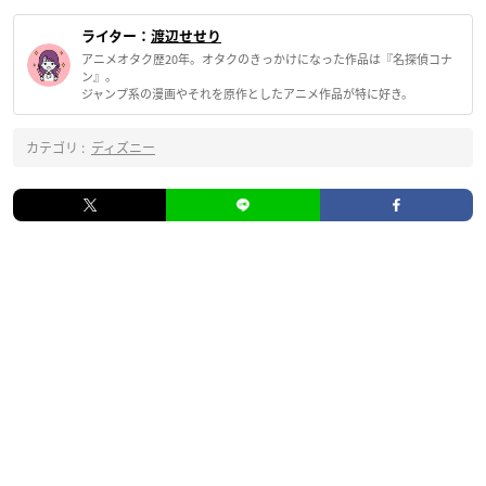
ライター：
渡辺せせり
アニメオタク歴20年。オタクのきっかけになった作品は『名探偵コナ
ン』。
ジャンプ系の漫画やそれを原作としたアニメ作品が特に好き。
カテゴリ :
ディズニー