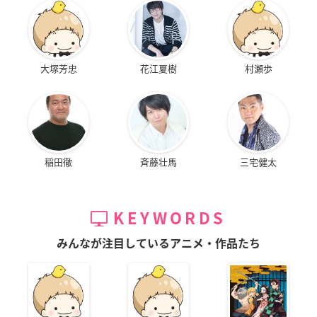
大塚芳忠
花江夏樹
村瀬歩
稲田徹
斉藤壮馬
三宅健太
KEYWORDS
みんなが注目しているアニメ・作品たち