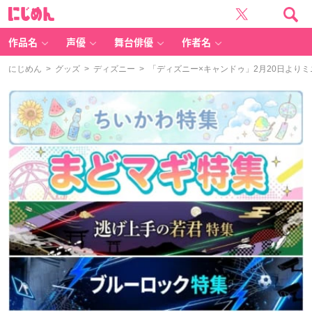
に
じ
め
ん
作品名
声優
舞台俳優
作者名
にじめん
>
グッズ
>
ディズニー
> 「ディズニー×キャンドゥ」2月20日より