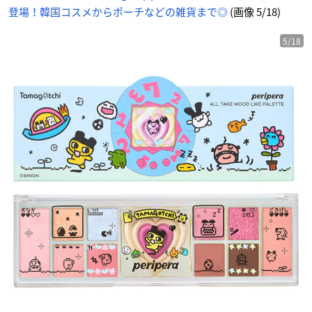
ニ
登場！韓国コスメからポーチなどの雑貨まで◎
(画像 5/18)
メ
情
報
サ
イ
5/18
ト
に
じ
め
ん