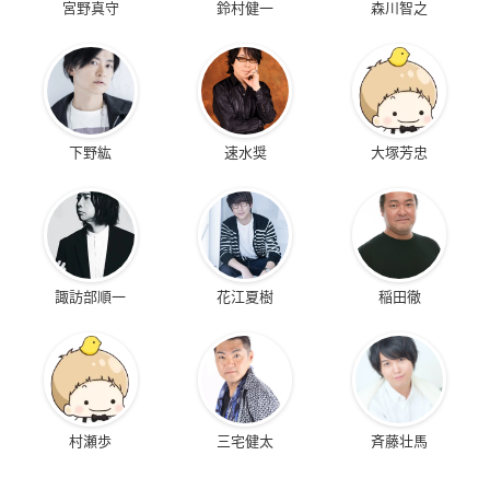
宮野真守
鈴村健一
森川智之
下野紘
速水奨
大塚芳忠
諏訪部順一
花江夏樹
稲田徹
村瀬歩
三宅健太
斉藤壮馬