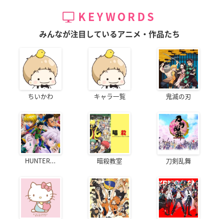
KEYWORDS
みんなが注目しているアニメ・作品たち
ちいかわ
キャラ一覧
鬼滅の刃
HUNTER...
暗殺教室
刀剣乱舞