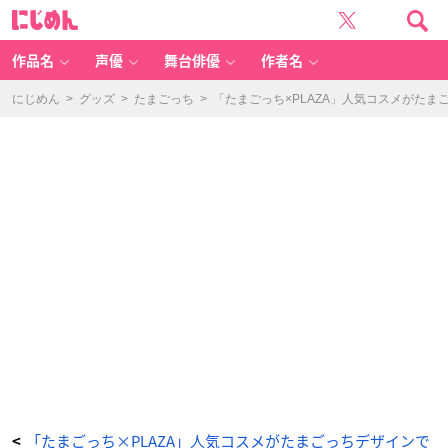
「た
に
ま
じ
ご
め
っ
ん
ち
×
作品名
声優
舞台俳優
作者名
P
L
A
Z
にじめん
>
グッズ
>
たまごっち
>
「たまごっち×PLAZA」人気コスメがた
A」
p
er
ip
er
a
オ
ー
ル
テ
イ
ク
ム
ー
ド
ラ
イ
ク
パ
レ
ッ
ト
1
0
2
ワ
ン
ダ
ー
ワ
ー
ル
ド
-
「たまごっち×PLAZA」人気コスメがたまごっちデザインで
<
ア