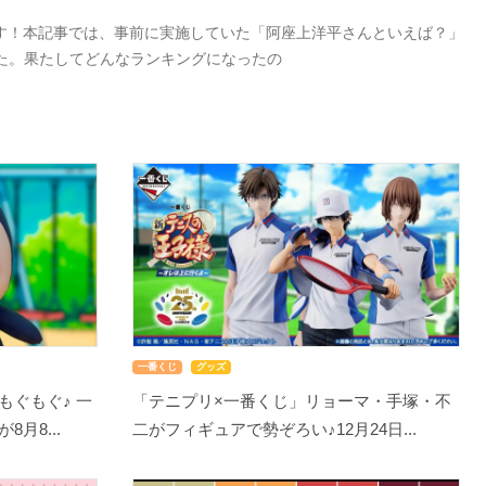
す！本記事では、事前に実施していた「阿座上洋平さんといえば？」
した。果たしてどんなランキングになったの
一番くじ
グッズ
もぐもぐ♪ 一
「テニプリ×一番くじ」リョーマ・手塚・不
月8...
二がフィギュアで勢ぞろい♪12月24日...