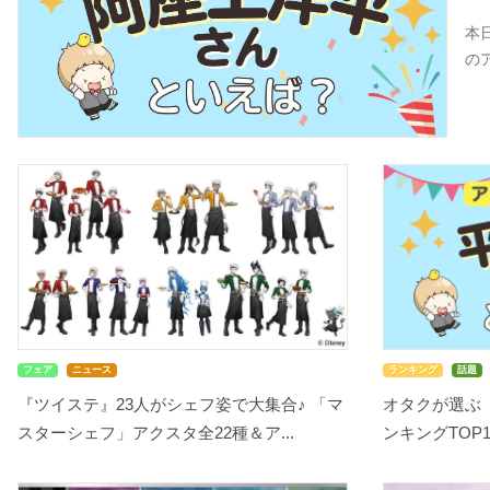
本
の
フェア
ニュース
ランキング
話題
『ツイステ』23人がシェフ姿で大集合♪ 「マ
オタクが選ぶ
スターシェフ」アクスタ全22種＆ア...
ンキングTOP10