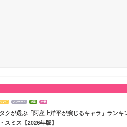
キング
アンケート
話題
声優
タクが選ぶ「阿座上洋平が演じるキャラ」ランキン
・スミス【2026年版】