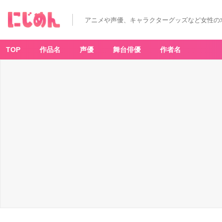
「た
ま
ご
アニメや声優、キャラクターグッズなど女性の
っ
ち
×
P
L
TOP
作品名
声優
舞台俳優
作者名
A
Z
A」
O
R
BI
S
エ
ッ
セ
ン
ス
イ
ン
ヘ
ア
ミ
ル
ク
-
ア
ニ
メ
情
報
サ
イ
ト
に
じ
め
ん