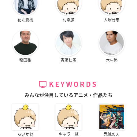
花江夏樹
村瀬歩
大塚芳忠
稲田徹
斉藤壮馬
木村昴
KEYWORDS
みんなが注目しているアニメ・作品たち
ちいかわ
キャラ一覧
鬼滅の刃