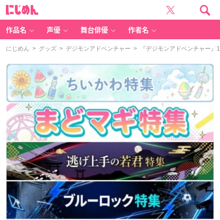
に
じ
め
ん
作品名
声優
舞台俳優
作者名
にじめん
>
グッズ
>
デジモンアドベンチャー
> 『デジモンアドベンチャー』