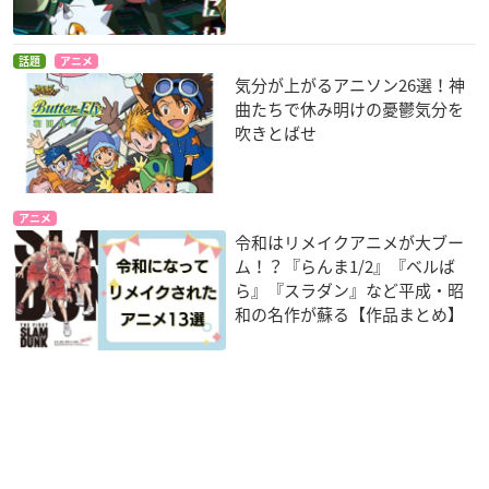
話題
アニメ
気分が上がるアニソン26選！神
曲たちで休み明けの憂鬱気分を
吹きとばせ
アニメ
令和はリメイクアニメが大ブー
ム！？『らんま1/2』『ベルば
ら』『スラダン』など平成・昭
和の名作が蘇る【作品まとめ】