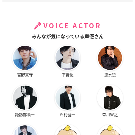
VOICE ACTOR
みんなが気になっている声優さん
宮野真守
下野紘
速水奨
諏訪部順一
鈴村健一
森川智之