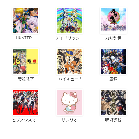
HUNTER...
アイドリッシ...
刀剣乱舞
暗殺教室
ハイキュー!!
銀魂
ヒプノシスマ...
サンリオ
呪術廻戦