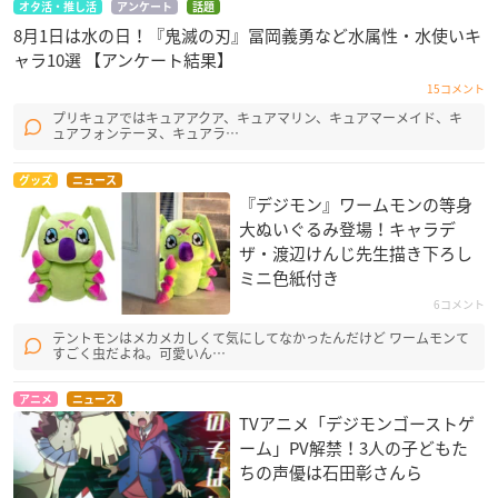
オタ活・推し活
アンケート
話題
8月1日は水の日！『鬼滅の刃』冨岡義勇など水属性・水使いキ
ャラ10選 【アンケート結果】
15コメント
プリキュアではキュアアクア、キュアマリン、キュアマーメイド、キ
ュアフォンテーヌ、キュアラ…
グッズ
ニュース
『デジモン』ワームモンの等身
大ぬいぐるみ登場！キャラデ
ザ・渡辺けんじ先生描き下ろし
ミニ色紙付き
6コメント
テントモンはメカメカしくて気にしてなかったんだけど ワームモンて
すごく虫だよね。可愛いん…
アニメ
ニュース
TVアニメ「デジモンゴーストゲ
ーム」PV解禁！3人の子どもた
ちの声優は石田彰さんら