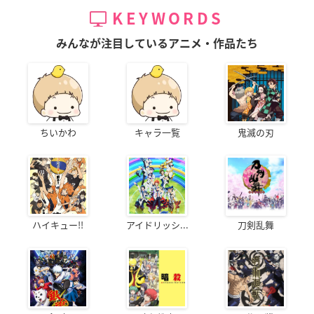
KEYWORDS
みんなが注目しているアニメ・作品たち
ちいかわ
キャラ一覧
鬼滅の刃
ハイキュー!!
アイドリッシ...
刀剣乱舞