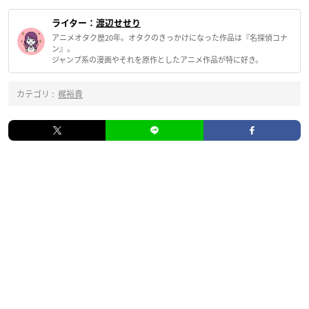
ライター：
渡辺せせり
アニメオタク歴20年。オタクのきっかけになった作品は『名探偵コナ
ン』。
ジャンプ系の漫画やそれを原作としたアニメ作品が特に好き。
カテゴリ :
梶裕貴