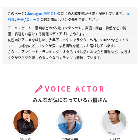
このページは
kusuguru株式会社
のにじめん編集部が作成・配信しています。
梶
裕貴
/
声優
/
ニュース
の最新情報はリンク先をご覧ください。
アニメ・ゲーム・漫画などの2次元コンテンツや、声優・舞台・俳優などの情
報・話題をお届けする情報メディア「にじめん」。
女性向けアニメをはじめ、少年アニメやキャラクター作品、VTuberなどストリー
マーにも幅を広げ、オタクが気になる情報を幅広くお届けしています。
さらに、アンケート・ランキング・オタ活（推し活）お役立ち情報など、女性オ
タクがワクワク楽しめるようなコンテンツも発信しています。
VOICE ACTOR
みんなが気になっている声優さん
速水奨
宮野真守
木村昴