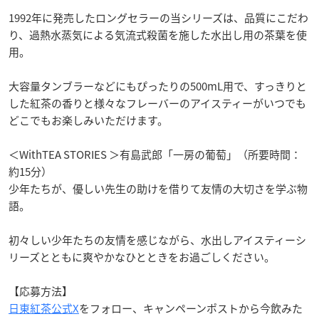
1992年に発売したロングセラーの当シリーズは、品質にこだわ
り、過熱水蒸気による気流式殺菌を施した水出し用の茶葉を使
用。
大容量タンブラーなどにもぴったりの500mL用で、すっきりと
した紅茶の香りと様々なフレーバーのアイスティーがいつでも
どこでもお楽しみいただけます。
＜WithTEA STORIES ＞有島武郎「一房の葡萄」（所要時間：
約15分）
少年たちが、優しい先生の助けを借りて友情の大切さを学ぶ物
語。
初々しい少年たちの友情を感じながら、水出しアイスティーシ
リーズとともに爽やかなひとときをお過ごしください。
【応募方法】
日東紅茶公式X
をフォロー、キャンペーンポストから今飲みた