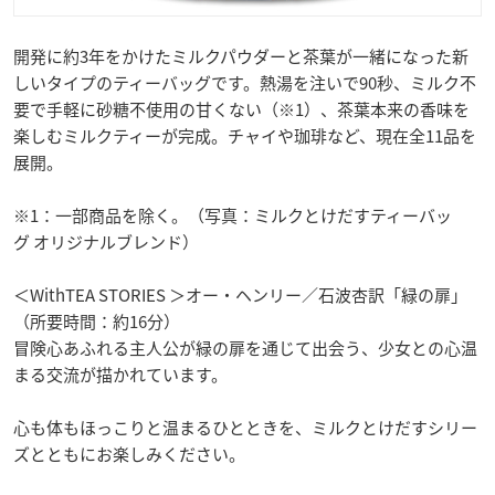
開発に約3年をかけたミルクパウダーと茶葉が一緒になった新
しいタイプのティーバッグです。熱湯を注いで90秒、ミルク不
要で手軽に砂糖不使用の甘くない（※1）、茶葉本来の香味を
楽しむミルクティーが完成。チャイや珈琲など、現在全11品を
展開。
※1：一部商品を除く。（写真：ミルクとけだすティーバッ
グ オリジナルブレンド）
＜WithTEA STORIES ＞オー・ヘンリー／石波杏訳「緑の扉」
（所要時間：約16分）
冒険心あふれる主人公が緑の扉を通じて出会う、少女との心温
まる交流が描かれています。
心も体もほっこりと温まるひとときを、ミルクとけだすシリー
ズとともにお楽しみください。