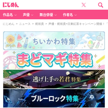
に
じ
め
ん
作品名
声優
舞台俳優
作者名
にじめん
>
ニュース
>
梶裕貴
> 声優・梶裕貴×日東紅茶キャンペーン開催！「聴