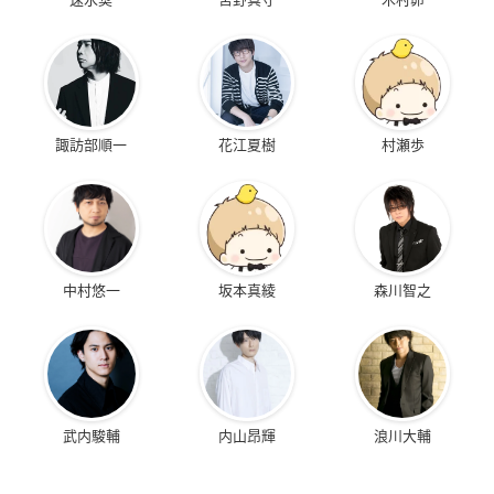
諏訪部順一
花江夏樹
村瀬歩
中村悠一
坂本真綾
森川智之
武内駿輔
内山昂輝
浪川大輔