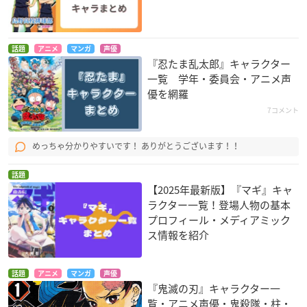
話題
アニメ
マンガ
声優
『忍たま乱太郎』キャラクター
一覧 学年・委員会・アニメ声
優を網羅
7コメント
めっちゃ分かりやすいです！ ありがとうございます！！
話題
【2025年最新版】『マギ』キャ
ラクター一覧！登場人物の基本
プロフィール・メディアミック
ス情報を紹介
話題
アニメ
マンガ
声優
『鬼滅の刃』キャラクター一
覧・アニメ声優・鬼殺隊・柱・