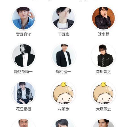
宮野真守
下野紘
速水奨
諏訪部順一
鈴村健一
森川智之
花江夏樹
村瀬歩
大塚芳忠