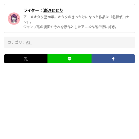
ライター：
渡辺せせり
アニメオタク歴20年。オタクのきっかけになった作品は『名探偵コナ
ン』。
ジャンプ系の漫画やそれを原作としたアニメ作品が特に好き。
カテゴリ :
A3!