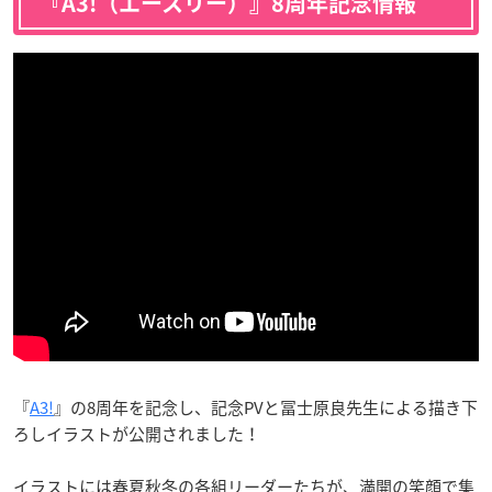
『A3!（エースリー）』8周年記念情報
『
A3!
』の8周年を記念し、記念PVと冨士原良先生による描き下
ろしイラストが公開されました！
イラストには春夏秋冬の各組リーダーたちが、満開の笑顔で集