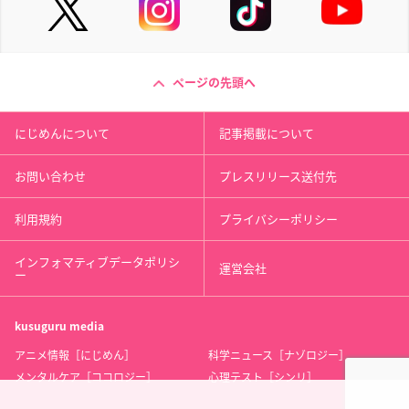
ページの先頭へ
にじめんについて
記事掲載について
お問い合わせ
プレスリリース送付先
利用規約
プライバシーポリシー
インフォマティブデータポリシ
運営会社
ー
kusuguru
media
アニメ情報［にじめん］
科学ニュース［ナゾロジー］
メンタルケア［ココロジー］
心理テスト［シンリ］