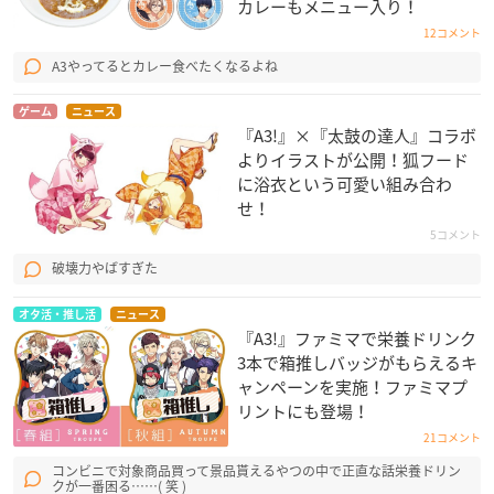
カレーもメニュー入り！
12コメント
A3やってるとカレー食べたくなるよね
ゲーム
ニュース
『A3!』×『太鼓の達人』コラボ
よりイラストが公開！狐フード
に浴衣という可愛い組み合わ
せ！
5コメント
破壊力やばすぎた
オタ活・推し活
ニュース
『A3!』ファミマで栄養ドリンク
3本で箱推しバッジがもらえるキ
ャンペーンを実施！ファミマプ
リントにも登場！
21コメント
コンビニで対象商品買って景品貰えるやつの中で正直な話栄養ドリン
クが一番困る……( 笑 )