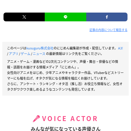
記事の内容について報告する
このページは
kusuguru株式会社
のにじめん編集部が作成・配信しています。
A3!
/
アプリ
/
ゲーム
/
ニュース
の最新情報はリンク先をご覧ください。
アニメ・ゲーム・漫画などの2次元コンテンツや、声優・舞台・俳優などの情
報・話題をお届けする情報メディア「にじめん」。
女性向けアニメをはじめ、少年アニメやキャラクター作品、VTuberなどストリー
マーにも幅を広げ、オタクが気になる情報を幅広くお届けしています。
さらに、アンケート・ランキング・オタ活（推し活）お役立ち情報など、女性オ
タクがワクワク楽しめるようなコンテンツも発信しています。
VOICE ACTOR
みんなが気になっている声優さん