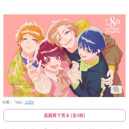
引用：『A3!』
公式X
高画質で見る (全3枚)