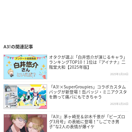
A3!の関連記事
オタクが選ぶ「白井悠介が演じるキャラ」
ランキングTOP10！1位は『アイナナ』二
階堂大和【2025年版】
2025年1月18日
「A3!×SuperGroupies」コラボカスタム
バッグが新登場！缶バッジ・ミニアクスタ
を飾って痛バにもできちゃう
2025年1月16日
『A3!』茅ヶ崎至＆卯木千景が「ビーズロ
グ3月号」の表紙に登場！“しごでき男
子”な2人の表情が爆イケ