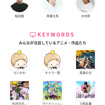
稲田徹
斉藤壮馬
木村昴
KEYWORDS
みんなが注目しているアニメ・作品たち
ちいかわ
キャラ一覧
鬼滅の刃
HUNTER...
アイドリッシ...
刀剣乱舞