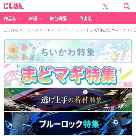
に
じ
め
ん
作品名
声優
舞台俳優
作者名
にじめん
>
ニュース
>
A3!
> 『A3!（エースリー）』8周年記念PV＆イラス