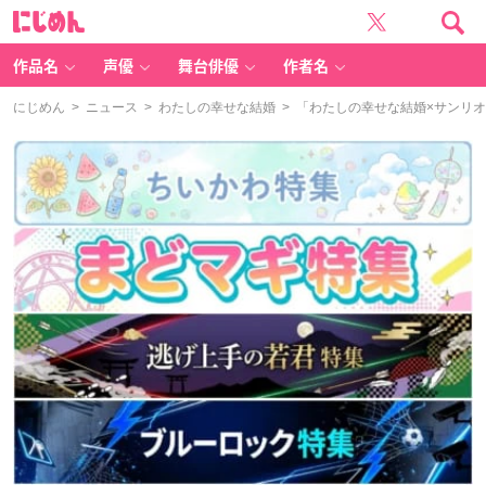
に
じ
め
ん
作品名
声優
舞台俳優
作者名
にじめん
>
ニュース
>
わたしの幸せな結婚
> 「わたしの幸せな結婚×サンリ