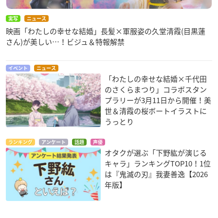
実写
ニュース
映画「わたしの幸せな結婚」長髪×軍服姿の久堂清霞(目黒蓮
さん)が美しい…！ビジュ＆特報解禁
イベント
ニュース
「わたしの幸せな結婚×千代田
のさくらまつり」コラボスタン
プラリーが3月11日から開催！美
世＆清霞の桜ボートイラストに
うっとり
ランキング
アンケート
話題
声優
オタクが選ぶ「下野紘が演じる
キャラ」ランキングTOP10！1位
は『鬼滅の刃』我妻善逸【2026
年版】