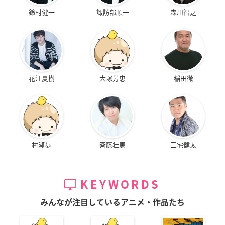
鈴村健一
諏訪部順一
森川智之
花江夏樹
大塚芳忠
稲田徹
村瀬歩
斉藤壮馬
三宅健太
KEYWORDS
みんなが注目しているアニメ・作品たち