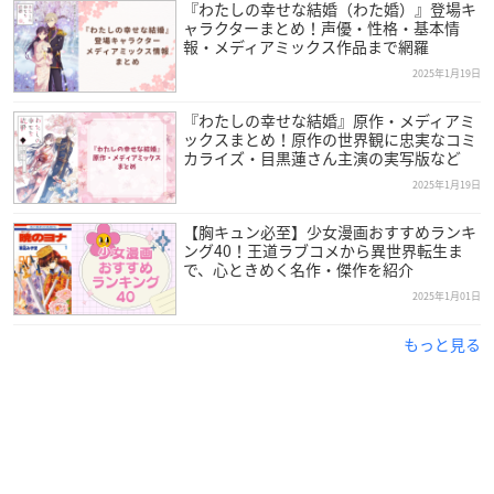
『わたしの幸せな結婚（わた婚）』登場キ
ャラクターまとめ！声優・性格・基本情
報・メディアミックス作品まで網羅
2025年1月19日
『わたしの幸せな結婚』原作・メディアミ
ックスまとめ！原作の世界観に忠実なコミ
カライズ・目黒蓮さん主演の実写版など
2025年1月19日
【胸キュン必至】少女漫画おすすめランキ
ング40！王道ラブコメから異世界転生ま
で、心ときめく名作・傑作を紹介
2025年1月01日
もっと見る