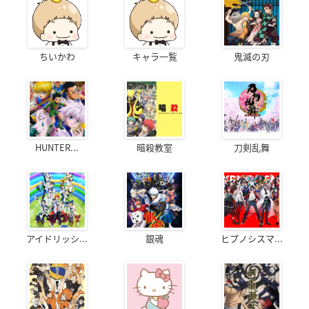
ちいかわ
キャラ一覧
鬼滅の刃
HUNTER...
暗殺教室
刀剣乱舞
アイドリッシ...
銀魂
ヒプノシスマ...