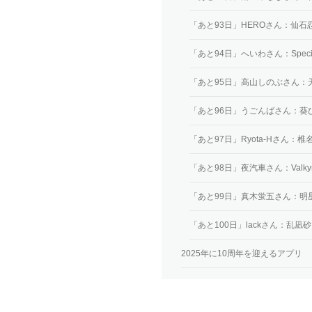
「あと93日」HEROさん：仙石
「あと94日」へいわさん：Special 
「あと95日」高山しのぶさん：
「あと96日」うごんばさん：葵
「あと97日」Ryota-Hさん：椎
「あと98日」夜汽車さん：Valkyr
「あと99日」真木蛍五さん：明
「あと100日」lackさん：乱凪砂
2025年に10周年を迎えるアプリ