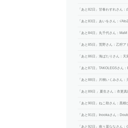
「あと82日」甘春わすれさん：
「あと83日」あいをさん：√Ato
「あと84日」丸千代さん：MaM
「あと85日」荒野さん：乙狩ア
「あと86日」海ばたりさん：天
「あと87日」TAKOLEGSさん：E
「あと88日」片桐いくみさん：
「あと89日 」夏生さん：衣更真
「あと90日」ねこ助さん：黒根
「あと91日」Inookaさん：Doubl
「あと92日」南々菜ななさん：