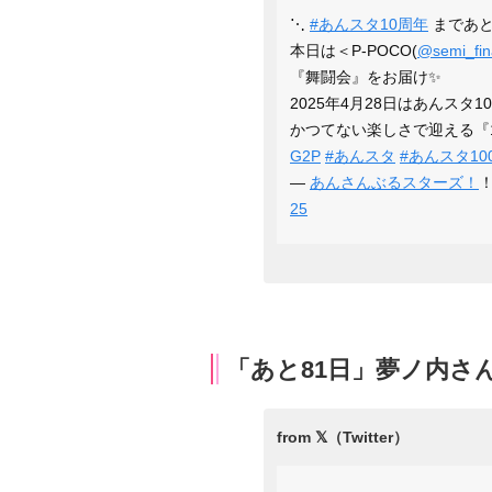
⋱
#あんスタ10周年
まであと
本日は＜P-POCO(
@semi_fina
『舞闘会』をお届け✨️
2025年4月28日はあんスタ10
かつてない楽しさで迎える『
G2P
#あんスタ
#あんスタ100
—
あんさんぶるスターズ！
！
25
「あと81日」夢ノ内さ