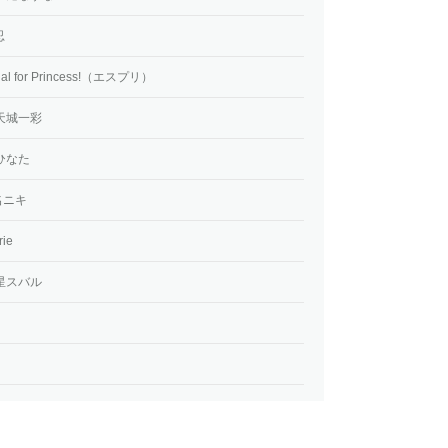
忍
for Princess!（エスプリ）
天城一彩
ひなた
名ニキ
ie
星スバル