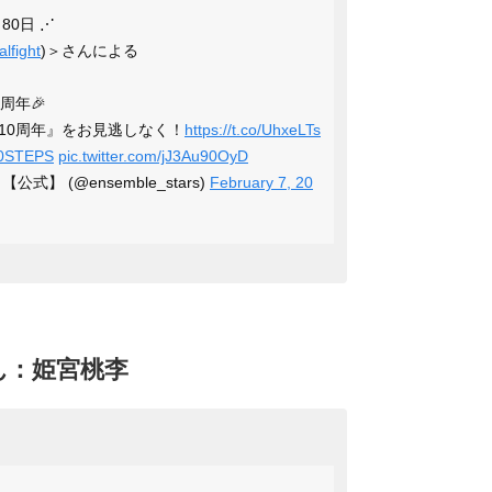
80日 ⋰
lfight
)＞さんによる
周年🎉
10周年』をお見逃しなく！
https://t.co/UhxeLTs
STEPS
pic.twitter.com/jJ3Au90OyD
【公式】 (@ensemble_stars)
February 7, 20
ん：姫宮桃李