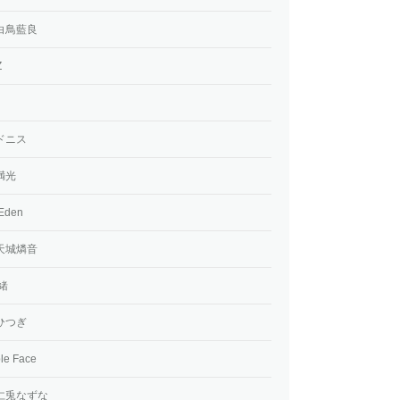
白鳥藍良
Z
ドニス
満光
den
天城燐音
緒
ひつぎ
e Face
仁兎なずな