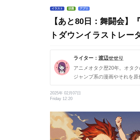
イラスト
話題
アプリ
【あと80日：舞闘会】『
トダウンイラストレー
ライター：
渡辺せせり
アニメオタク歴20年。オタ
ジャンプ系の漫画やそれを原
2025年 02月07日
Friday 12:20