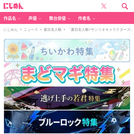
に
じ
め
ん
作品名
声優
舞台俳優
作者名
にじめん
>
ニュース
>
夏目友人帳
> 「夏目友人帳×サンリオキャラクターズ