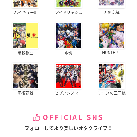
ハイキュー!!
アイドリッシ...
刀剣乱舞
暗殺教室
銀魂
HUNTER...
呪術廻戦
ヒプノシスマ...
テニスの王子様
OFFICIAL SNS
フォローしてより楽しいオタクライフ！