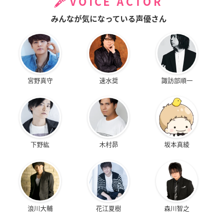
VOICE ACTOR
みんなが気になっている声優さん
宮野真守
速水奨
諏訪部順一
下野紘
木村昴
坂本真綾
浪川大輔
花江夏樹
森川智之