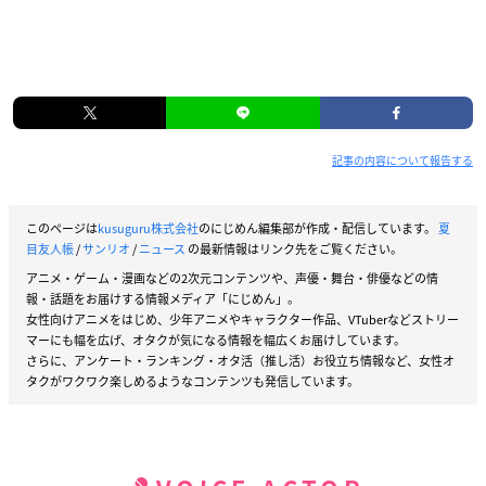
記事の内容について報告する
このページは
kusuguru株式会社
のにじめん編集部が作成・配信しています。
夏
目友人帳
/
サンリオ
/
ニュース
の最新情報はリンク先をご覧ください。
アニメ・ゲーム・漫画などの2次元コンテンツや、声優・舞台・俳優などの情
報・話題をお届けする情報メディア「にじめん」。
女性向けアニメをはじめ、少年アニメやキャラクター作品、VTuberなどストリー
マーにも幅を広げ、オタクが気になる情報を幅広くお届けしています。
さらに、アンケート・ランキング・オタ活（推し活）お役立ち情報など、女性オ
タクがワクワク楽しめるようなコンテンツも発信しています。