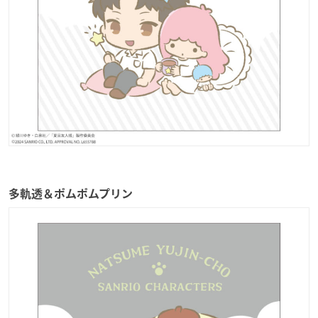
多軌透＆ポムポムプリン