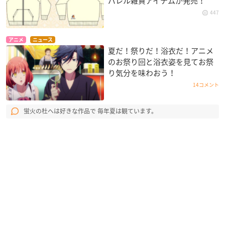
パレル雑貨アイテムが発売！
447
アニメ
ニュース
夏だ！祭りだ！浴衣だ！アニメ
のお祭り回と浴衣姿を見てお祭
り気分を味わおう！
14コメント
蛍火の杜へは好きな作品で 毎年夏は観ています。