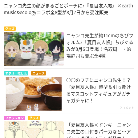
ニャンコ先生の顔がまるごとポーチに♪『夏目友人帳』×earth
music&ecologyコラボ全8型が8月7日から受注販売
グッズ
ニャンコ先生が約11cmのちびフ
ォルム♪『夏目友人帳』ちびぐる
みが8月6日登場！名取周一・的
場静司も並ぶ全4種
オタ活・推し活
ニュース
◯◯のフチにニャンコ先生！？
『夏目友人帳』置型＆引っ掛け
るマスコットフィギュアがガチ
ャガチャに！
2コメント
ファッション
グッズ
「夏目友人帳×ドンキ」ニャン
コ先生の耳付きパーカなど…ア