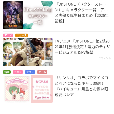
『Dr.STONE（ドクターストー
ン）』キャラクター一覧 アニ
メ声優＆誕生日まとめ【2026年
最新】
アニメ
ニュース
TVアニメ『Dr.STONE』第2期20
21年1月放送決定！迫力のティザ
ービジュアル＆PV解禁
2コメント
話題
アニメ
アプリ
ゲーム
「サンリオ」コラボでマイメロ
とペアになったキャラ30選！
『ハイキュー』月島とお揃い眼
鏡姿はレア