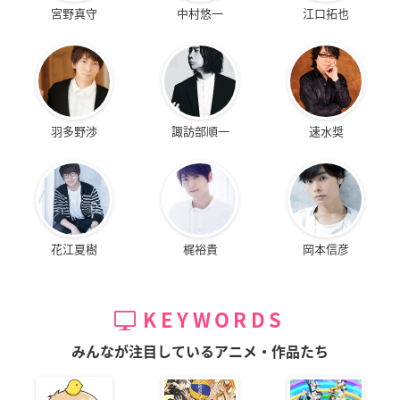
宮野真守
中村悠一
江口拓也
羽多野渉
諏訪部順一
速水奨
花江夏樹
梶裕貴
岡本信彦
KEYWORDS
みんなが注目しているアニメ・作品たち