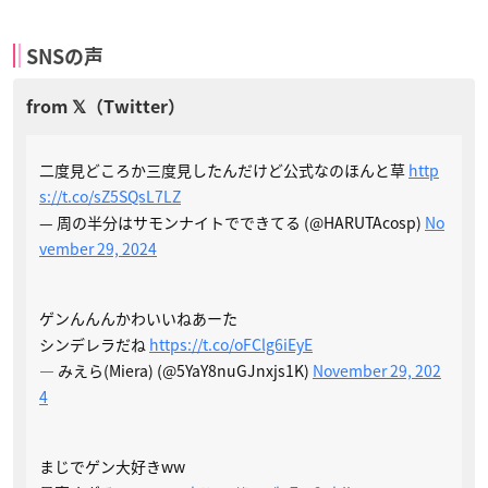
SNSの声
二度見どころか三度見したんだけど公式なのほんと草
http
s://t.co/sZ5SQsL7LZ
— 周の半分はサモンナイトでできてる (@HARUTAcosp)
No
vember 29, 2024
ゲンんんんかわいいねあーた
シンデレラだね
https://t.co/oFClg6iEyE
— みえら(Miera) (@5YaY8nuGJnxjs1K)
November 29, 202
4
まじでゲン大好きww