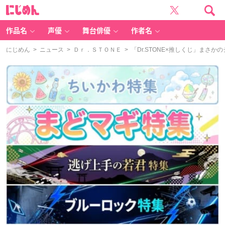
に
じ
め
ん
作品名
声優
舞台俳優
作者名
にじめん
>
ニュース
>
Ｄｒ．ＳＴＯＮＥ
> 「Dr.STONE×推しくじ」ま