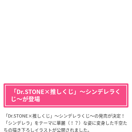
「Dr.STONE×推しくじ」〜シンデレラく
じ〜が登場
「Dr.STONE×推しくじ」〜シンデレラくじ〜の発売が決定！
「シンデレラ」をテーマに華麗（！？）な姿に変身した千空た
ちの描き下ろしイラストが公開されました。