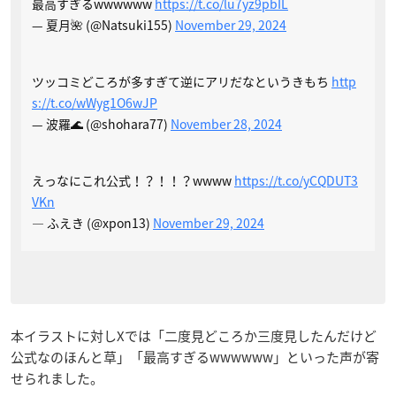
最高すぎるwwwwww
https://t.co/lu7yz9pbIL
— 夏月🌺 (@Natsuki155)
November 29, 2024
ツッコミどころが多すぎて逆にアリだなというきもち
http
s://t.co/wWyg1O6wJP
— 波羅🌊 (@shohara77)
November 28, 2024
えっなにこれ公式！？！！？wwww
https://t.co/yCQDUT3
VKn
— ふえき (@xpon13)
November 29, 2024
本イラストに対しXでは「二度見どころか三度見したんだけど
公式なのほんと草」「最高すぎるwwwwww」といった声が寄
せられました。