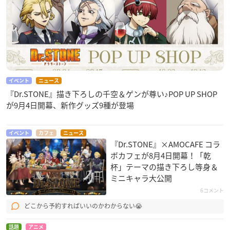
イベント
ニュース
『Dr.STONE』描き下ろしの千空＆ゲンが尊い♪POP UP SHOP
が9月4日開幕、新作グッズ9種が登場
イベント
カフェ
ニュース
『Dr.STONE』×AMOCAFE コラ
ボカフェが8月4日開幕！「乾
杯」テーマの描き下ろし等身＆
ミニキャラ大公開
6コメント
どこから予約すればいいのかわからない😭
話題
アニメ