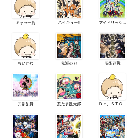
キャラ一覧
ハイキュー!!
アイドリッシ...
ちいかわ
鬼滅の刃
呪術廻戦
刀剣乱舞
忍たま乱太郎
Ｄｒ．ＳＴＯ...