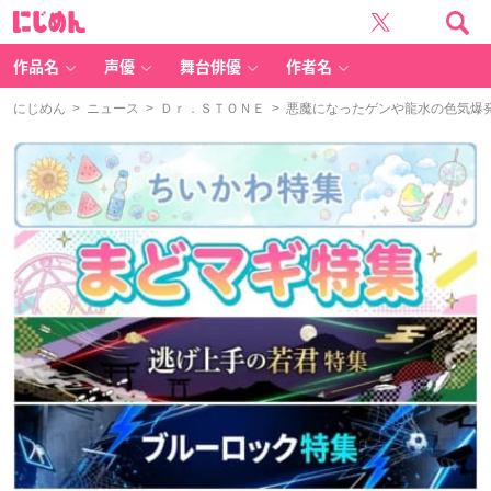
に
じ
め
ん
作品名
声優
舞台俳優
作者名
にじめん
>
ニュース
>
Ｄｒ．ＳＴＯＮＥ
> 悪魔になったゲンや龍水の色気爆発