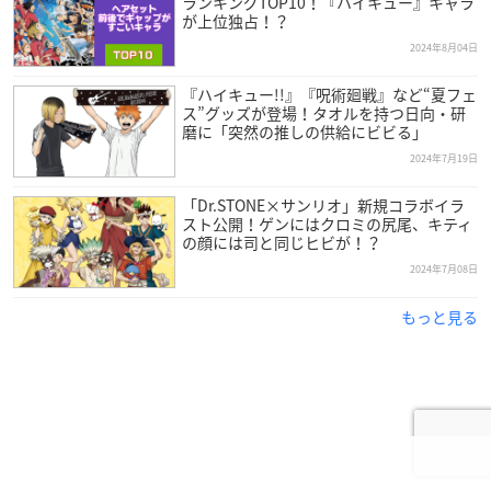
ランキングTOP10！『ハイキュー』キャラ
が上位独占！？
2024年8月04日
『ハイキュー!!』『呪術廻戦』など“夏フェ
ス”グッズが登場！タオルを持つ日向・研
磨に「突然の推しの供給にビビる」
2024年7月19日
「Dr.STONE×サンリオ」新規コラボイラ
スト公開！ゲンにはクロミの尻尾、キティ
の顔には司と同じヒビが！？
2024年7月08日
もっと見る