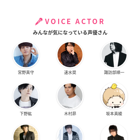
VOICE ACTOR
みんなが気になっている声優さん
宮野真守
速水奨
諏訪部順一
下野紘
木村昴
坂本真綾