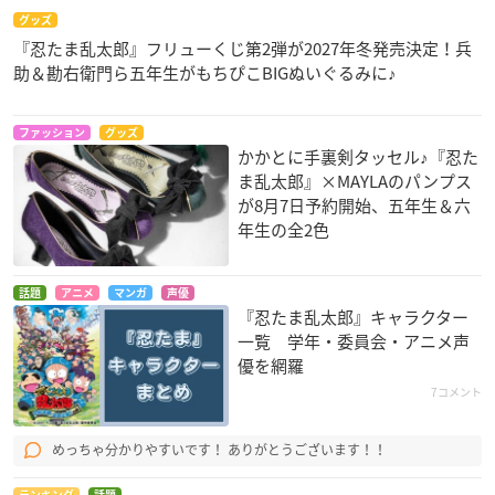
グッズ
『忍たま乱太郎』フリューくじ第2弾が2027年冬発売決定！兵
助＆勘右衛門ら五年生がもちぴこBIGぬいぐるみに♪
ファッション
グッズ
かかとに手裏剣タッセル♪『忍た
ま乱太郎』×MAYLAのパンプス
が8月7日予約開始、五年生＆六
年生の全2色
話題
アニメ
マンガ
声優
『忍たま乱太郎』キャラクター
一覧 学年・委員会・アニメ声
優を網羅
7コメント
めっちゃ分かりやすいです！ ありがとうございます！！