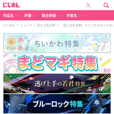
に
じ
め
ん
作品名
声優
舞台俳優
作者名
にじめん
>
ニュース
>
忍たま乱太郎
> 『忍たま乱太郎』オリジナルネイルセッ