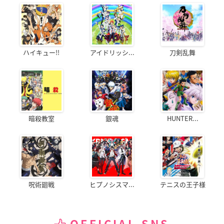
ハイキュー!!
アイドリッシ...
刀剣乱舞
暗殺教室
銀魂
HUNTER...
呪術廻戦
ヒプノシスマ...
テニスの王子様