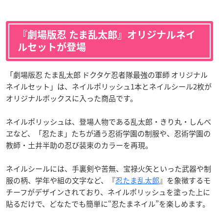
『劇場版忍 たま乱太郎』オリジナルネイ
ルセットが登場
「劇場版忍 たま乱太郎 ドクタケ忍者隊最強の軍師 オリジナル
ネイルセット」は、ネイルポリッシュ1本とネイルシール2枚が
オリジナルボックスに入った商品です。
ネイルポリッシュは、登場人物である乱太郎・きり丸・しんべ
ヱなど、「忍たま」たちが通う忍術学園の制服や、忍術学園の
教師・土井半助の忍び装束のカラーを再現。
ネイルシールには、手裏剣や苦無、宝禄火矢といった武器や制
服の柄、学年や組の文字など、『
忍たま乱太郎
』を象徴するモ
チーフがデザインされており、ネイルポリッシュを塗った上に
貼るだけで、どなたでも簡単に“忍たまネイル”を楽しめます。