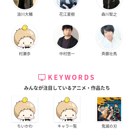
浪川大輔
花江夏樹
森川智之
村瀬歩
中村悠一
斉藤壮馬
KEYWORDS
みんなが注目しているアニメ・作品たち
ちいかわ
キャラ一覧
鬼滅の刃