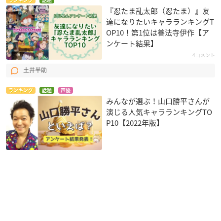
ランキング
話題
『忍たま乱太郎（忍たま）』友
達になりたいキャラランキングT
OP10！第1位は善法寺伊作【ア
ンケート結果】
4コメント
土井半助
ランキング
話題
声優
みんなが選ぶ！山口勝平さんが
演じる人気キャラランキングTO
P10【2022年版】