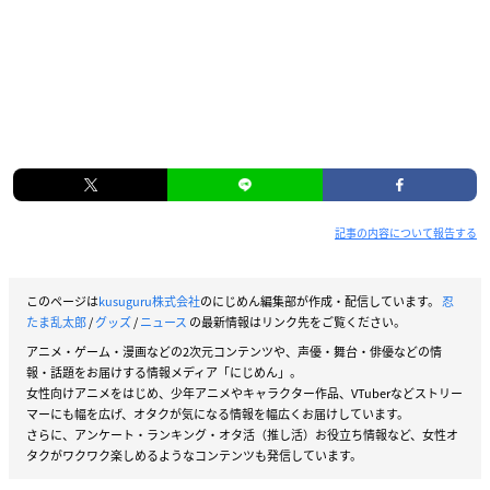
記事の内容について報告する
このページは
kusuguru株式会社
のにじめん編集部が作成・配信しています。
忍
たま乱太郎
/
グッズ
/
ニュース
の最新情報はリンク先をご覧ください。
アニメ・ゲーム・漫画などの2次元コンテンツや、声優・舞台・俳優などの情
報・話題をお届けする情報メディア「にじめん」。
女性向けアニメをはじめ、少年アニメやキャラクター作品、VTuberなどストリー
マーにも幅を広げ、オタクが気になる情報を幅広くお届けしています。
さらに、アンケート・ランキング・オタ活（推し活）お役立ち情報など、女性オ
タクがワクワク楽しめるようなコンテンツも発信しています。