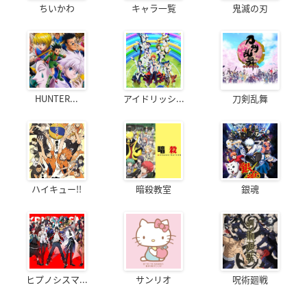
ちいかわ
キャラ一覧
鬼滅の刃
HUNTER...
アイドリッシ...
刀剣乱舞
ハイキュー!!
暗殺教室
銀魂
ヒプノシスマ...
サンリオ
呪術廻戦