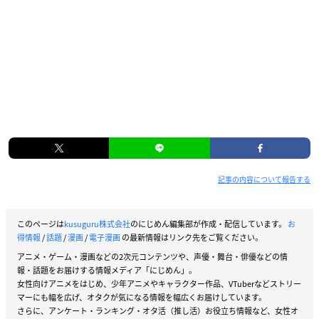
記事の内容について報告する
このページは
kusuguru株式会社
のにじめん編集部が作成・配信しています。
お
得情報
/
話題
/
漫画
/
電子漫画
の最新情報はリンク先をご覧ください。
アニメ・ゲーム・漫画などの2次元コンテンツや、声優・舞台・俳優などの情
報・話題をお届けする情報メディア「にじめん」。
女性向けアニメをはじめ、少年アニメやキャラクター作品、VTuberなどストリー
マーにも幅を広げ、オタクが気になる情報を幅広くお届けしています。
さらに、アンケート・ランキング・オタ活（推し活）お役立ち情報など、女性オ