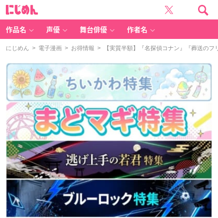
に
じ
め
ん
作品名
声優
舞台俳優
作者名
にじめん
>
電子漫画
>
お得情報
> 【実質半額】『名探偵コナン』『葬送のフリーレ