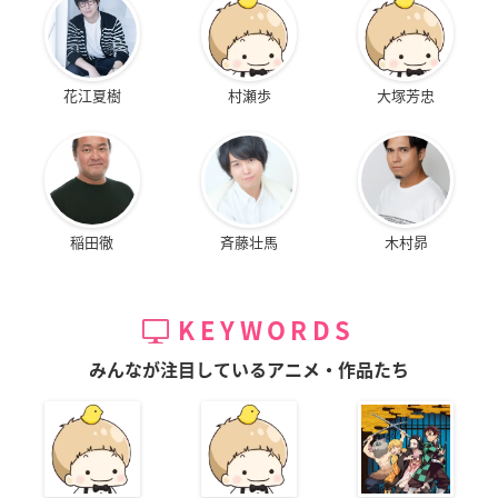
花江夏樹
村瀬歩
大塚芳忠
稲田徹
斉藤壮馬
木村昴
KEYWORDS
みんなが注目しているアニメ・作品たち