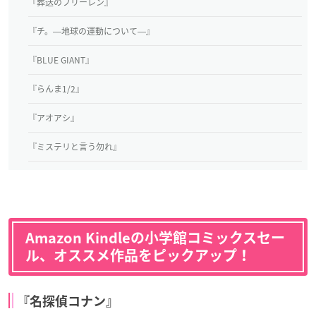
『葬送のフリーレン』
『チ。―地球の運動について―』
『BLUE GIANT』
『らんま1/2』
『アオアシ』
『ミステリと言う勿れ』
Amazon Kindleの小学館コミックスセー
ル、オススメ作品をピックアップ！
『名探偵コナン』