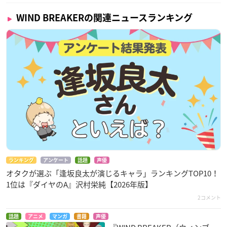
WIND BREAKERの関連ニュースランキング
ランキング
アンケート
話題
声優
オタクが選ぶ「逢坂良太が演じるキャラ」ランキングTOP10！
1位は『ダイヤのA』沢村栄純【2026年版】
2コメント
話題
アニメ
マンガ
書籍
声優