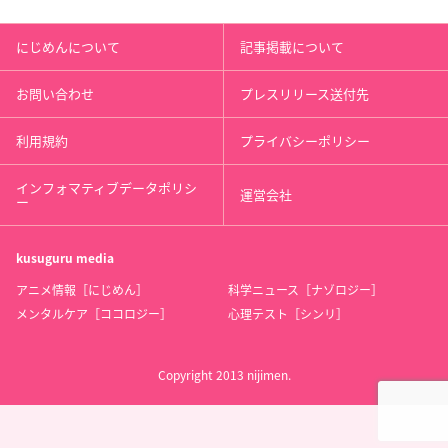
にじめんについて
記事掲載について
お問い合わせ
プレスリリース送付先
利用規約
プライバシーポリシー
インフォマティブデータポリシ
運営会社
ー
kusuguru
media
アニメ情報［にじめん］
科学ニュース［ナゾロジー］
メンタルケア［ココロジー］
心理テスト［シンリ］
Copyright 2013 nijimen.