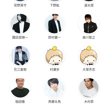
宮野真守
下野紘
速水奨
諏訪部順一
鈴村健一
森川智之
花江夏樹
村瀬歩
大塚芳忠
稲田徹
斉藤壮馬
木村昴