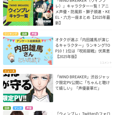
『WIND BREAKER（ウィンブ
レ）』キャラクター一覧！アニ
メ声優・防風鈴・獅子頭連・KE
EL・六方一座まとめ【2025年最
新】
ランキング
話題
声優
オタクが選ぶ「内田雄馬が演じ
るキャラクター」ランキングTO
P10！1位は『呪術廻戦』伏黒恵
【2025年版】
1コメント
ニュース
「WIND BREAKER」渋谷ジャッ
ク限定PV公開に「ちゃんと聴け
て嬉しい」「声優豪華だ」
話題
マンガ
声優
「ウィンブレ」Twitterのフォロ