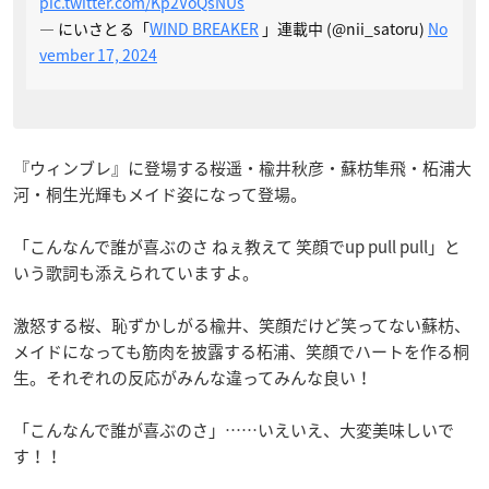
pic.twitter.com/Kp2VoQsNUs
— にいさとる「
WIND BREAKER
」連載中 (@nii_satoru)
No
vember 17, 2024
『ウィンブレ』に登場する桜遥・楡井秋彦・蘇枋隼飛・柘浦大
河・桐生光輝もメイド姿になって登場。
「こんなんで誰が喜ぶのさ ねぇ教えて 笑顔でup pull pull」と
いう歌詞も添えられていますよ。
激怒する桜、恥ずかしがる楡井、笑顔だけど笑ってない蘇枋、
メイドになっても筋肉を披露する柘浦、笑顔でハートを作る桐
生。それぞれの反応がみんな違ってみんな良い！
「こんなんで誰が喜ぶのさ」……いえいえ、大変美味しいで
す！！