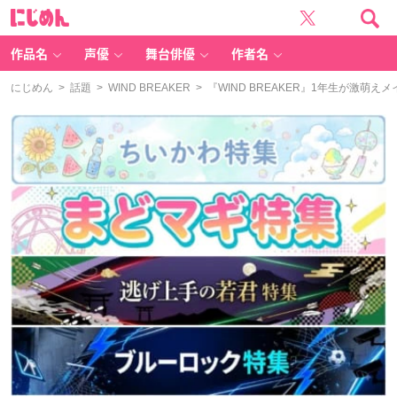
に
じ
め
ん
作品名
声優
舞台俳優
作者名
にじめん
>
話題
>
WIND BREAKER
> 『WIND BREAKER』1年生が激