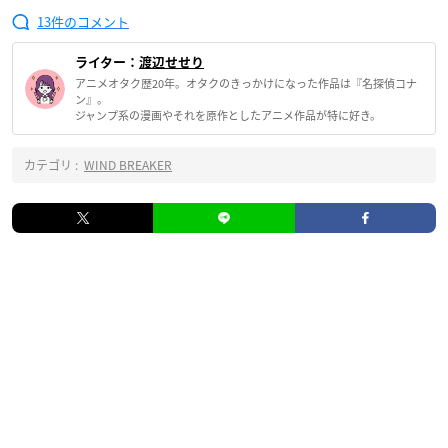
13
ライター：
渡辺せせり
アニメオタク歴20年。オタクのきっかけになった作品は『名探偵コナ
ン』。
ジャンプ系の漫画やそれを原作としたアニメ作品が特に好き。
カテゴリ :
WIND BREAKER