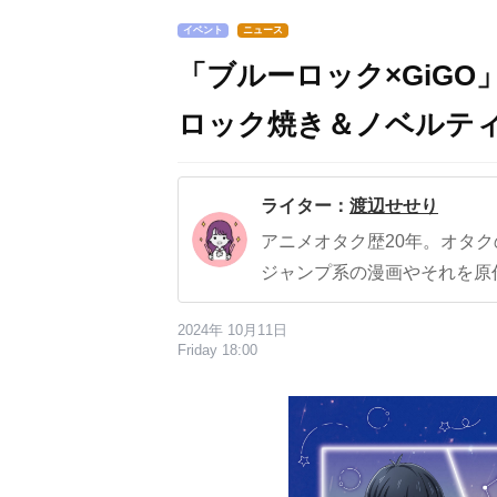
イベント
ニュース
「ブルーロック×GiGO」F
ロック焼き＆ノベルテ
ライター：
渡辺せせり
アニメオタク歴20年。オタ
ジャンプ系の漫画やそれを原
2024年 10月11日
Friday 18:00