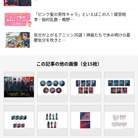
「ピンク髪の男性キャラ」といえばこの人！姫宮桃
李・飴村乱数・鴫野…
気分が上がるアニソン26選！神曲たちで休み明けの憂
鬱気分を吹きと…
この記事の他の画像（全15枚）