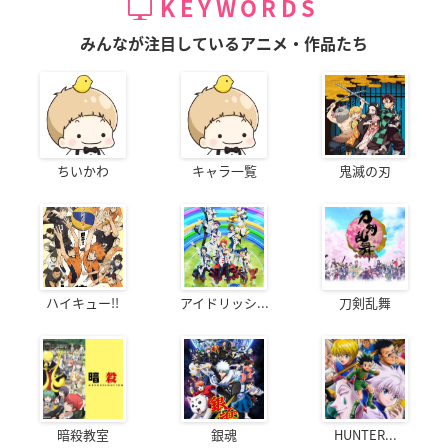
KEYWORDS
みんなが注目しているアニメ・作品たち
ちいかわ
キャラ一覧
鬼滅の刃
ハイキュー!!
アイドリッシ...
刀剣乱舞
暗殺教室
銀魂
HUNTER...