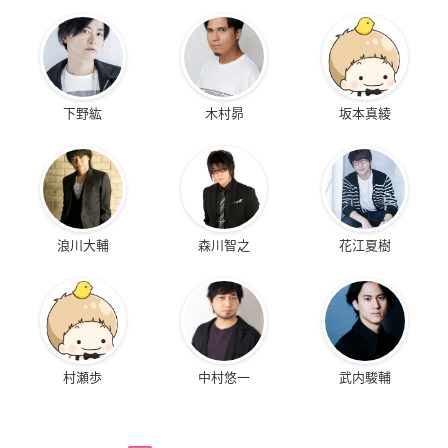
下野紘
木村昴
坂本真綾
浪川大輔
森川智之
花江夏樹
村瀬歩
中村悠一
武内駿輔