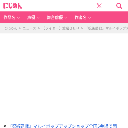
「呪
に
術
じ
廻
め
戦
ん
渋
谷
作品名
声優
舞台俳優
作者名
事
変-
OI
OI
にじめん
>
ニュース
>
【ライター】渡辺せせり
>
『呪術廻戦』マルイポップ
P
O
P
U
P
S
H
O
P
-」
ア
ク
リ
ル
コ
ー
ス
タ
ー
-
ア
ニ
メ
情
報
サ
イ
ト
に
じ
め
ん
『呪術廻戦』マルイポップアップショップ全国5会場で開
<