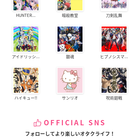
HUNTER...
暗殺教室
刀剣乱舞
アイドリッシ...
銀魂
ヒプノシスマ...
ハイキュー!!
サンリオ
呪術廻戦
OFFICIAL SNS
フォローしてより楽しいオタクライフ！