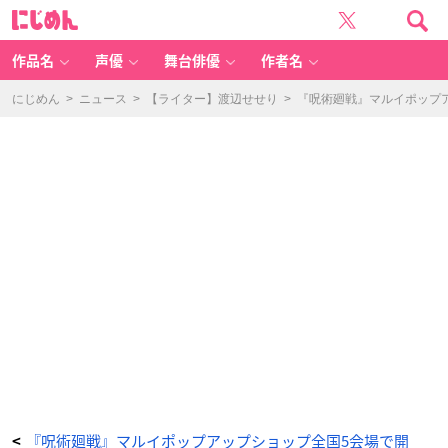
「呪
に
術
じ
廻
め
戦
ん
渋
谷
作品名
声優
舞台俳優
作者名
事
変-
OI
OI
にじめん
>
ニュース
>
【ライター】渡辺せせり
>
『呪術廻戦』マルイポップ
P
O
P
U
P
S
H
O
P
-」
A
4
ア
ク
リ
ル
パ
ネ
ル
-
ア
ニ
メ
情
報
サ
イ
ト
に
じ
め
ん
『呪術廻戦』マルイポップアップショップ全国5会場で開
<