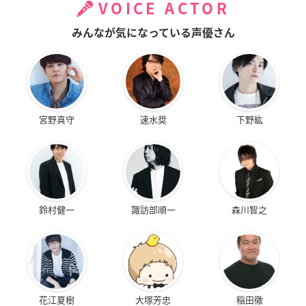
VOICE ACTOR
みんなが気になっている声優さん
宮野真守
速水奨
下野紘
鈴村健一
諏訪部順一
森川智之
花江夏樹
大塚芳忠
稲田徹