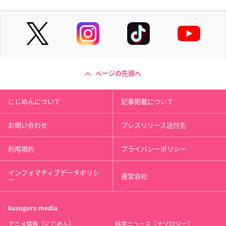
ページの先頭へ
にじめんについて
記事掲載について
お問い合わせ
プレスリリース送付先
利用規約
プライバシーポリシー
インフォマティブデータポリシ
運営会社
ー
kusuguru
media
アニメ情報［にじめん］
科学ニュース［ナゾロジー］