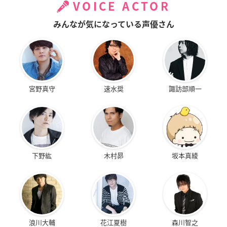
VOICE ACTOR
みんなが気になっている声優さん
宮野真守
速水奨
諏訪部順一
下野紘
木村昴
坂本真綾
浪川大輔
花江夏樹
森川智之