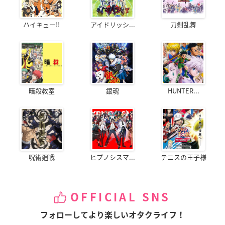
ハイキュー!!
アイドリッシ...
刀剣乱舞
暗殺教室
銀魂
HUNTER...
呪術廻戦
ヒプノシスマ...
テニスの王子様
OFFICIAL SNS
フォローしてより楽しいオタクライフ！