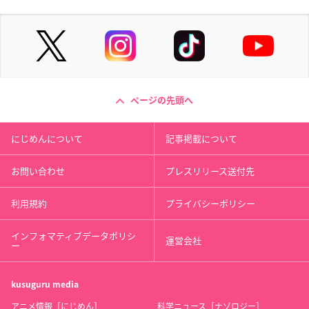
ページの先頭へ
にじめんについて
記事掲載について
お問い合わせ
プレスリリース送付先
利用規約
プライバシーポリシー
インフォマティブデータポリシ
運営会社
ー
kusuguru
media
アニメ情報［にじめん］
科学ニュース［ナゾロジー］