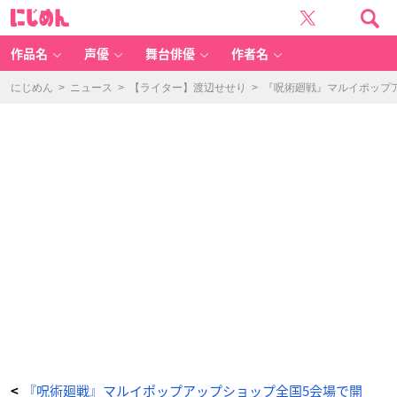
「呪
に
術
じ
廻
め
戦
ん
渋
谷
作品名
声優
舞台俳優
作者名
事
変-
OI
OI
にじめん
>
ニュース
>
【ライター】渡辺せせり
>
『呪術廻戦』マルイポップ
P
O
P
U
P
S
H
O
P
-」
ア
ク
リ
ル
ス
タ
ン
ド
-
ア
ニ
メ
情
報
サ
イ
ト
に
じ
め
ん
『呪術廻戦』マルイポップアップショップ全国5会場で開
<