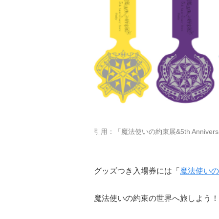
引用：「魔法使いの約束展&5th Anniversar
グッズつき入場券には「
魔法使いの
魔法使いの約束の世界へ旅しよう！