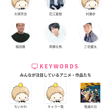
大塚芳忠
花江夏樹
村瀬歩
稲田徹
斉藤壮馬
三宅健太
KEYWORDS
みんなが注目しているアニメ・作品たち
ちいかわ
キャラ一覧
鬼滅の刃