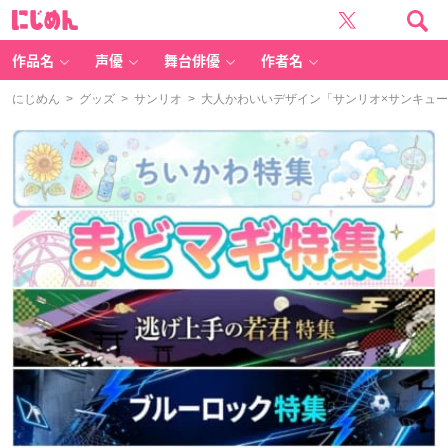
に
じ
め
ん
作品名
声優
舞台俳優
作者名
にじめん
>
グッズ
>
サンリオ
> 大人かわいいデザイン「サンリオ×サンキュ