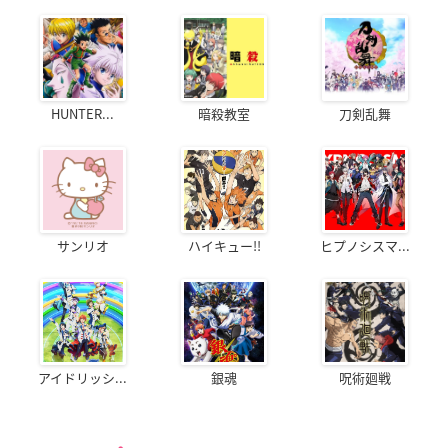
HUNTER...
暗殺教室
刀剣乱舞
サンリオ
ハイキュー!!
ヒプノシスマ...
アイドリッシ...
銀魂
呪術廻戦