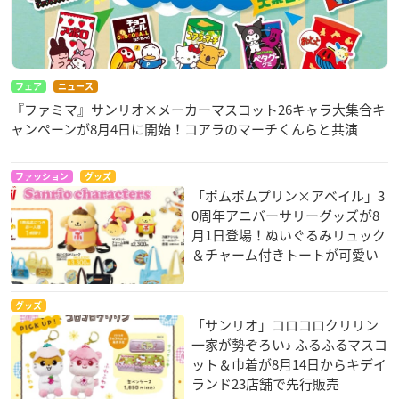
フェア
ニュース
『ファミマ』サンリオ×メーカーマスコット26キャラ大集合キ
ャンペーンが8月4日に開始！コアラのマーチくんらと共演
ファッション
グッズ
「ポムポムプリン×アベイル」3
0周年アニバーサリーグッズが8
月1日登場！ぬいぐるみリュック
＆チャーム付きトートが可愛い
グッズ
「サンリオ」コロコロクリリン
一家が勢ぞろい♪ ふるふるマスコ
ット＆巾着が8月14日からキデイ
ランド23店舗で先行販売