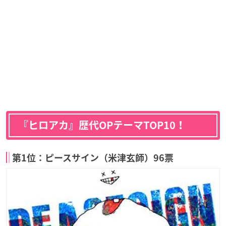
『ヒロアカ』歴代OPテーマTOP10！
第1位：ピースサイン（米津玄師）96票