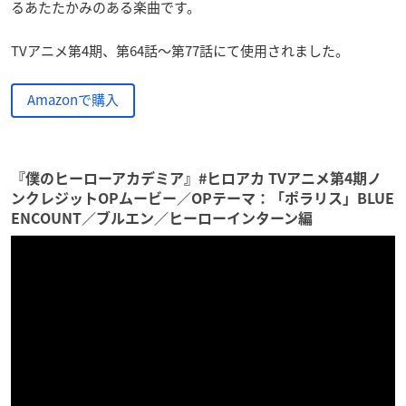
るあたたかみのある楽曲です。
TVアニメ第4期、第64話～第77話にて使用されました。
Amazonで購入
『僕のヒーローアカデミア』#ヒロアカ TVアニメ第4期ノ
ンクレジットOPムービー／OPテーマ：「ポラリス」BLUE
ENCOUNT／ブルエン／ヒーローインターン編