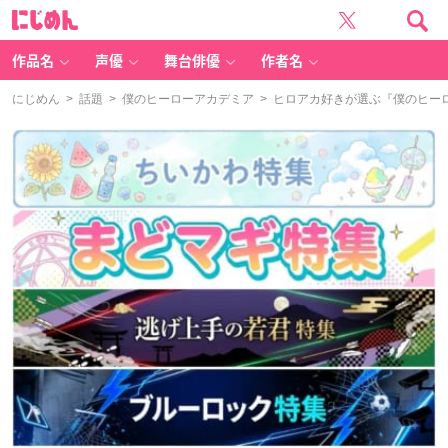
に
じ
め
ん
作品名
声優
舞台俳優
作者名
にじめん
>
話題
>
僕のヒーローアカデミア
> ヒロアカ好きが選ぶ『僕のヒーロ