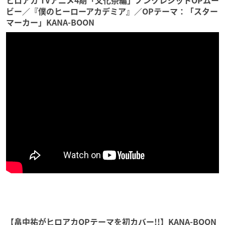
ヒロアカ TVアニメ4期「文化祭編」ノンクレジットOPムー
ビー／『僕のヒーローアカデミア』／OPテーマ：「スター
マーカー」KANA-BOON
【畠中祐がヒロアカOPテーマを初カバー!!】KANA-BOON