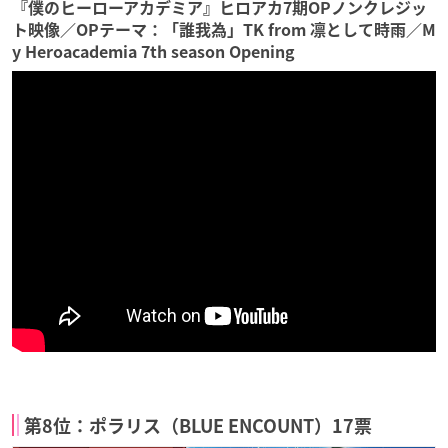
『僕のヒーローアカデミア』ヒロアカ7期OPノンクレジッ
ト映像／OPテーマ：「誰我為」TK from 凛として時雨／M
y Heroacademia 7th season Opening
第8位：ポラリス（BLUE ENCOUNT）17票