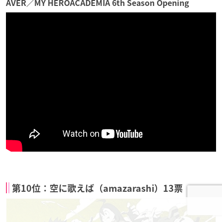
AVER／MY HEROACADEMIA 6th Season Opening
第10位：空に歌えば（amazarashi）13票