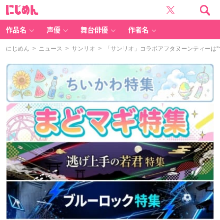
に
じ
め
ん
作品名
声優
舞台俳優
作者名
にじめん
>
ニュース
>
サンリオ
> 「サンリオ」コラボアフタヌーンティーは“