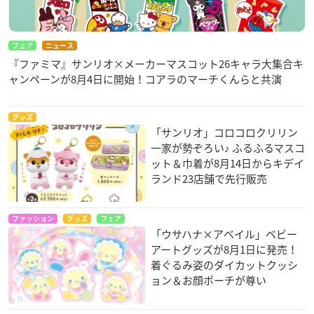
フェア
ニュース
『ファミマ』サンリオ×メーカーマスコット26キャラ大集合キ
ャンペーンが8月4日に開始！コアラのマーチくんらと共演
グッズ
「サンリオ」コロコロクリリン
一家が勢ぞろい♪ ふるふるマスコ
ット＆巾着が8月14日からキデイ
ランド23店舗で先行販売
ファッション
グッズ
フェア
「ウサハナ×アベイル」ベビー
アートグッズが8月1日に発売！
着ぐるみ姿のダイカットクッシ
ョン＆お顔ポーチが尊い