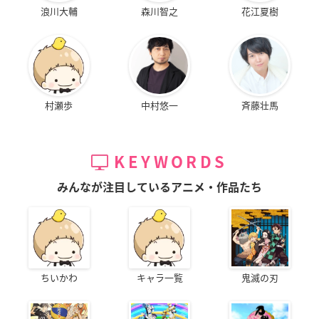
浪川大輔
森川智之
花江夏樹
村瀬歩
中村悠一
斉藤壮馬
KEYWORDS
みんなが注目しているアニメ・作品たち
ちいかわ
キャラ一覧
鬼滅の刃