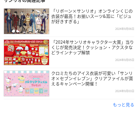
サンリオの関連記事
・クロミ &テディジンジャー パフェ & オリジナルコースター付
き クロミ ドリンク付き 8000円（税込）
「リボーン×サンリオ」オンラインくじの
衣装が最高！お揃いスーツ&耳に「ビジュ
が好きすぎる」
■MOSKA by gingergarden
2024年9月06日
マイメロディ & テディジンジャー コラボアフタヌーンティー
期間：2024年10月5日（土）〜12月8日（日）
「2024年サンリオキャラクター大賞」当り
※ご予約は
こちら
から 食べログネット予約、店舗電話
くじが発売決定！クッション・アクスタな
どラインナップ解禁
2024年9月05日
【価格】
・通常 6000円（税込）
クロミたちのアイス衣装が可愛い「サンリ
・オリジナルコースター付き マイメロ ドリンク 7000円（税
オ×セブンイレブン」クリアファイルが貰
えるキャンペーン開催！
込）
・マイメロディ & テディジンジャー パフェ付き 7000円（税
2024年9月03日
込）
もっと見る
・マイメロディ &テディジンジャー パフェ & オリジナルコース
ター付き マイメロディ ドリンク付き 8000円（税込）