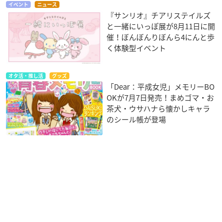
イベント
ニュース
『サンリオ』チアリステイルズ
と一緒にいっぽ展が8月11日に開
催！ぼんぼんりぼんら4にんと歩
く体験型イベント
オタ活・推し活
グッズ
「Dear：平成女児」メモリーBO
OKが7月7日発売！まめゴマ・お
茶犬・ウサハナら懐かしキャラ
のシール帳が登場