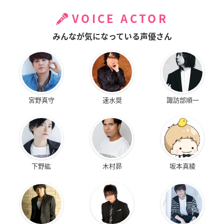
VOICE ACTOR
みんなが気になっている声優さん
宮野真守
速水奨
諏訪部順一
下野紘
木村昴
坂本真綾