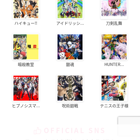
ハイキュー!!
アイドリッシ...
刀剣乱舞
暗殺教室
銀魂
HUNTER...
ヒプノシスマ...
呪術廻戦
テニスの王子様
OFFICIAL SNS