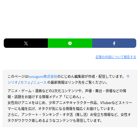
記事の内容について報告する
このページは
kusuguru株式会社
のにじめん編集部が作成・配信しています。
サ
ンリオ
/
カフェ
/
ニュース
の最新情報はリンク先をご覧ください。
アニメ・ゲーム・漫画などの2次元コンテンツや、声優・舞台・俳優などの情
報・話題をお届けする情報メディア「にじめん」。
女性向けアニメをはじめ、少年アニメやキャラクター作品、VTuberなどストリー
マーにも幅を広げ、オタクが気になる情報を幅広くお届けしています。
さらに、アンケート・ランキング・オタ活（推し活）お役立ち情報など、女性オ
タクがワクワク楽しめるようなコンテンツも発信しています。