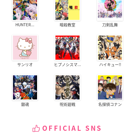
HUNTER...
暗殺教室
刀剣乱舞
サンリオ
ヒプノシスマ...
ハイキュー!!
銀魂
呪術廻戦
名探偵コナン
OFFICIAL SNS