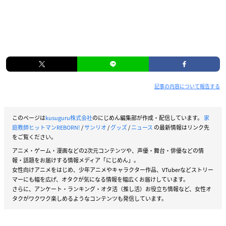
記事の内容について報告する
このページは
kusuguru株式会社
のにじめん編集部が作成・配信しています。
家
庭教師ヒットマンREBORN!
/
サンリオ
/
グッズ
/
ニュース
の最新情報はリンク先
をご覧ください。
アニメ・ゲーム・漫画などの2次元コンテンツや、声優・舞台・俳優などの情
報・話題をお届けする情報メディア「にじめん」。
女性向けアニメをはじめ、少年アニメやキャラクター作品、VTuberなどストリー
マーにも幅を広げ、オタクが気になる情報を幅広くお届けしています。
さらに、アンケート・ランキング・オタ活（推し活）お役立ち情報など、女性オ
タクがワクワク楽しめるようなコンテンツも発信しています。