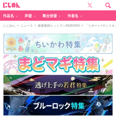
に
じ
め
ん
作品名
声優
舞台俳優
作者名
にじめん
>
ニュース
>
家庭教師ヒットマンREBORN!
> 「リボーン×サンリ