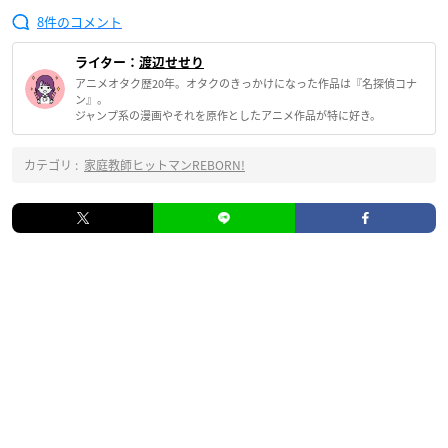
8
ライター：
渡辺せせり
アニメオタク歴20年。オタクのきっかけになった作品は『名探偵コナ
ン』。
ジャンプ系の漫画やそれを原作としたアニメ作品が特に好き。
カテゴリ :
家庭教師ヒットマンREBORN!