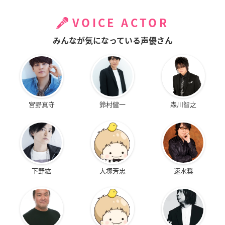
VOICE ACTOR
みんなが気になっている声優さん
宮野真守
鈴村健一
森川智之
下野紘
大塚芳忠
速水奨