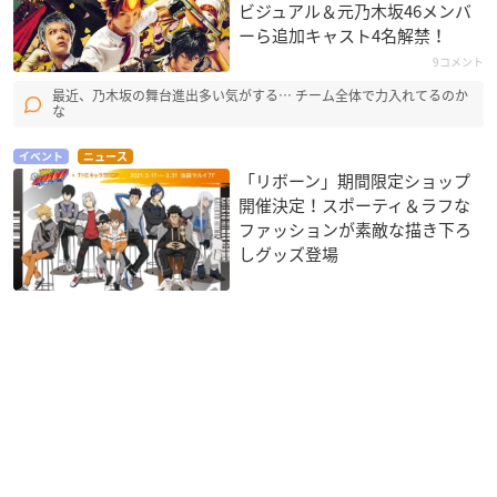
ビジュアル＆元乃木坂46メンバ
ーら追加キャスト4名解禁！
9コメント
最近、乃木坂の舞台進出多い気がする… チーム全体で力入れてるのか
な
イベント
ニュース
「リボーン」期間限定ショップ
開催決定！スポーティ＆ラフな
ファッションが素敵な描き下ろ
しグッズ登場