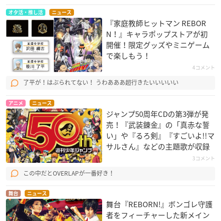
オタ活・推し活
ニュース
『家庭教師ヒットマン REBOR
N！』キャラポップストアが初
開催！限定グッズやミニゲーム
で楽しもう！
4コメント
了平が！はぶられてない！ うわあああ超行きたいいいいい
アニメ
ニュース
ジャンプ50周年CDの第3弾が発
売！『武装錬金』の「真赤な誓
い」や『るろ剣』『すごいよ!!マ
サルさん』などの主題歌が収録
3コメント
この中だとOVERLAPが一番好き！
舞台
ニュース
舞台『REBORN!』ボンゴレ守護
者をフィーチャーした新メイン