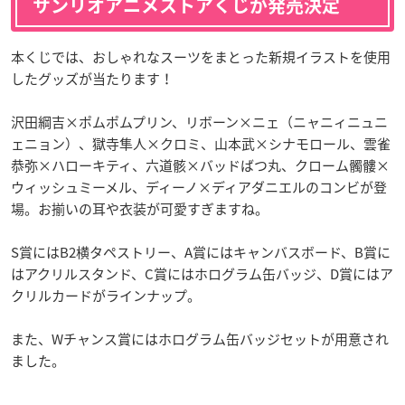
サンリオアニメストアくじが発売決定
本くじでは、おしゃれなスーツをまとった新規イラストを使用
したグッズが当たります！
沢田綱吉×ポムポムプリン、リボーン×ニェ（ニャニィニュニ
ェニョン）、獄寺隼人×クロミ、山本武×シナモロール、雲雀
恭弥×ハローキティ、六道骸×バッドばつ丸、クローム髑髏×
ウィッシュミーメル、ディーノ×ディアダニエルのコンビが登
場。お揃いの耳や衣装が可愛すぎますね。
S賞にはB2横タペストリー、A賞にはキャンバスボード、B賞に
はアクリルスタンド、C賞にはホログラム缶バッジ、D賞にはア
クリルカードがラインナップ。
また、Wチャンス賞にはホログラム缶バッジセットが用意され
ました。