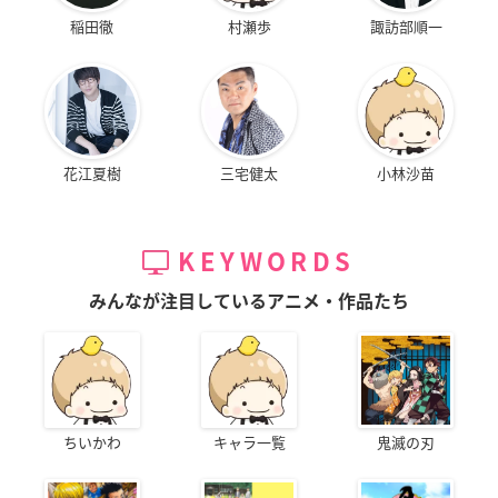
稲田徹
村瀬歩
諏訪部順一
花江夏樹
三宅健太
小林沙苗
KEYWORDS
みんなが注目しているアニメ・作品たち
ちいかわ
キャラ一覧
鬼滅の刃