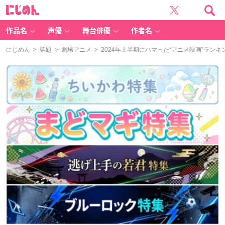
に
じ
め
ん
作品名
声優
舞台俳優
作者名
にじめん
>
話題
>
劇場アニメ
> 2024年上半期にハマった“アニメ映画”ラン