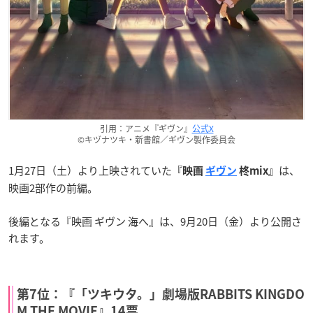
引用：アニメ『ギヴン』
公式X
©キヅナツキ・新書館／ギヴン製作委員会
1月27日（土）より上映されていた
は、
『映画
ギヴン
柊mix』
映画2部作の前編。
後編となる『映画 ギヴン 海へ』は、9月20日（金）より公開さ
れます。
第7位：『「ツキウタ。」劇場版RABBITS KINGDO
M THE MOVIE』14票