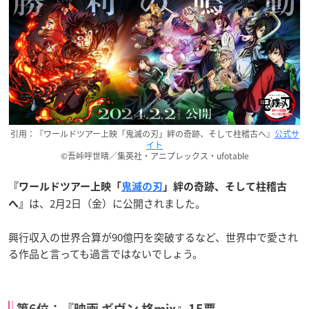
引用：『ワールドツアー上映「鬼滅の刃」絆の奇跡、そして柱稽古へ』
公式サ
イト
©吾峠呼世晴／集英社・アニプレックス・ufotable
『ワールドツアー上映「
鬼滅の刃
」絆の奇跡、そして柱稽古
は、2月2日（金）に公開されました。
へ』
興行収入の世界合算が90億円を突破するなど、世界中で愛され
る作品と言っても過言ではないでしょう。
第6位：『映画 ギヴン 柊mix』15票