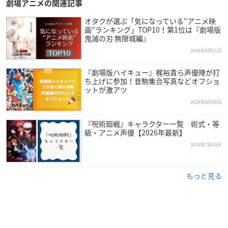
劇場アニメの関連記事
オタクが選ぶ「気になっている“アニメ映
画”ランキング」TOP10！第1位は『劇場版
鬼滅の刃 無限城編』
2024年8月31日
『劇場版ハイキュー』梶裕貴ら声優陣が打
ち上げに参加！音駒集合写真などオフショ
ットが激アツ
2024年8月30日
『呪術廻戦』キャラクター一覧 術式・等
級・アニメ声優【2026年最新】
2026年7月28日
もっと見る