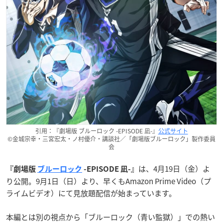
引用：『劇場版 ブルーロック -EPISODE 凪-』
公式サイト
©金城宗幸・三宮宏太・ノ村優介・講談社／「劇場版ブルーロック」製作委員
会
は、4月19日（金）よ
『劇場版
ブルーロック
-EPISODE 凪-』
り公開。9月1日（日）より、早くもAmazon Prime Video（プ
ライムビデオ）にて見放題配信が始まっています。
本編とは別の視点から「ブルーロック（青い監獄）」での熱い