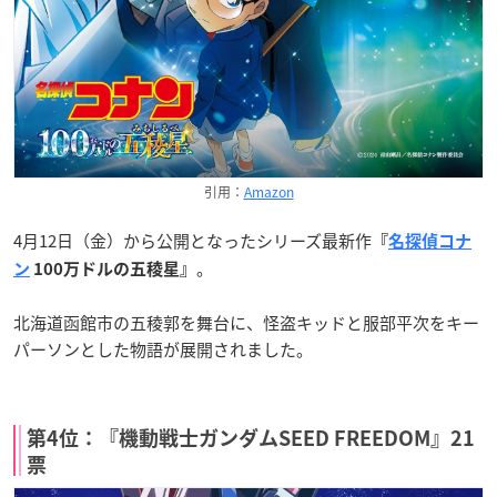
引用：
Amazon
4月12日（金）から公開となったシリーズ最新作
『
名探偵コナ
。
ン
100万ドルの五稜星』
北海道函館市の五稜郭を舞台に、怪盗キッドと服部平次をキー
パーソンとした物語が展開されました。
第4位：『機動戦士ガンダムSEED FREEDOM』21
票