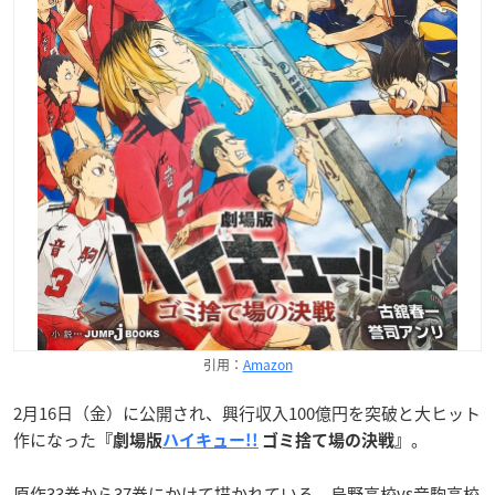
引用：
Amazon
2月16日（金）に公開され、興行収入100億円を突破と大ヒット
作になった
。
『劇場版
ハイキュー!!
ゴミ捨て場の決戦』
原作33巻から37巻にかけて描かれている、
烏野高校vs音駒高校