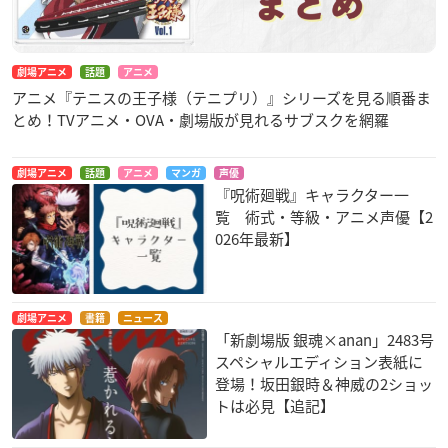
劇場アニメ
話題
アニメ
アニメ『テニスの王子様（テニプリ）』シリーズを見る順番ま
とめ！TVアニメ・OVA・劇場版が見れるサブスクを網羅
劇場アニメ
話題
アニメ
マンガ
声優
『呪術廻戦』キャラクター一
覧 術式・等級・アニメ声優【2
026年最新】
劇場アニメ
書籍
ニュース
「新劇場版 銀魂×anan」2483号
スペシャルエディション表紙に
登場！坂田銀時＆神威の2ショッ
トは必見【追記】