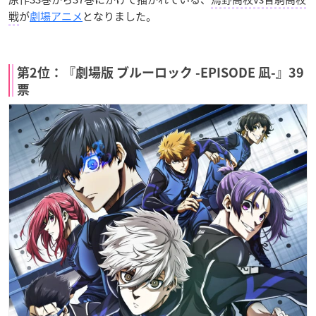
戦
が
劇場アニメ
となりました。
第2位：『劇場版 ブルーロック -EPISODE 凪-』39
票