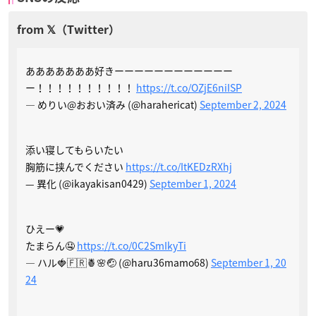
あああああああ好きーーーーーーーーーーーー
ー！！！！！！！！！！
https://t.co/OZjE6niISP
— めりい@おおい済み (@harahericat)
September 2, 2024
添い寝してもらいたい
胸筋に挟んでください
https://t.co/ItKEDzRXhj
— 異化 (@ikayakisan0429)
September 1, 2024
ひえー💗
たまらん🤤
https://t.co/0C2SmIkyTi
— ハル🍓🇫🇷🍍🌸🤕 (@haru36mamo68)
September 1, 20
24