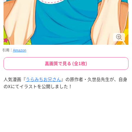
引用：
Amazon
高画質で見る (全1枚)
人気漫画『
うらみちお兄さん
』の原作者・久世岳先生が、自身
のXにてイラストを公開しました！