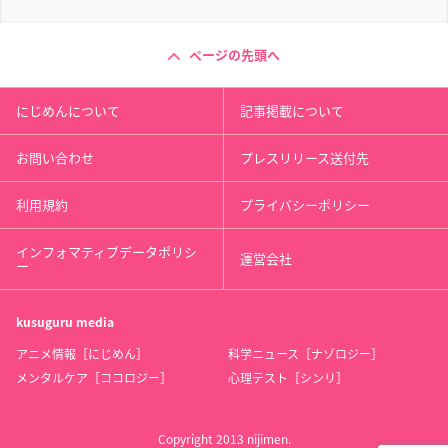
ページの先頭へ
にじめんについて
記事掲載について
お問い合わせ
プレスリリース送付先
利用規約
プライバシーポリシー
インフォマティブデータポリシ
運営会社
ー
kusuguru
media
アニメ情報［にじめん］
科学ニュース［ナゾロジー］
メンタルケア［ココロジー］
心理テスト［シンリ］
Copyright 2013 nijimen.