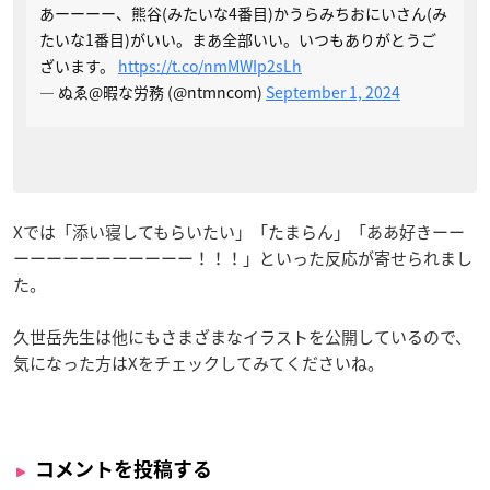
あーーーー、熊谷(みたいな4番目)かうらみちおにいさん(み
たいな1番目)がいい。まあ全部いい。いつもありがとうご
ざいます。
https://t.co/nmMWIp2sLh
— ぬゑ@暇な労務 (@ntmncom)
September 1, 2024
Xでは「添い寝してもらいたい」「たまらん」「ああ好きーー
ーーーーーーーーーーー！！！」といった反応が寄せられまし
た。
久世岳先生は他にもさまざまなイラストを公開しているので、
気になった方はXをチェックしてみてくださいね。
コメントを投稿する