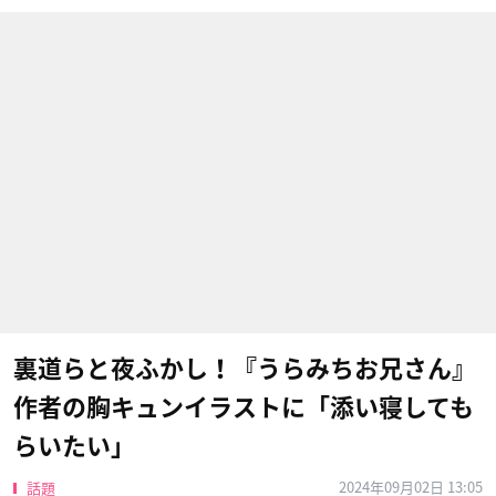
裏道らと夜ふかし！『うらみちお兄さん』
作者の胸キュンイラストに「添い寝しても
らいたい」
2024年09月02日 13:05
話題