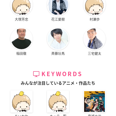
大塚芳忠
花江夏樹
村瀬歩
稲田徹
斉藤壮馬
三宅健太
KEYWORDS
みんなが注目しているアニメ・作品たち
ちいかわ
キャラ一覧
鬼滅の刃