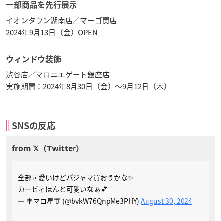
一部商品を先行展示
イオンタウン湖南店／マーゴ関店
2024年9月13日（金）OPEN
ウィンドウ装飾
渋谷店／マロニエゲート銀座店
実施期間：2024年8月30日（金）〜9月12日（木）
SNSの反応
全部可愛いけどパジャマ買おうかな✨
カービィほんと可愛いなぁ💕
— 🎐マロ星👘 (@bvkW76QnpMe3PHY)
August 30, 2024