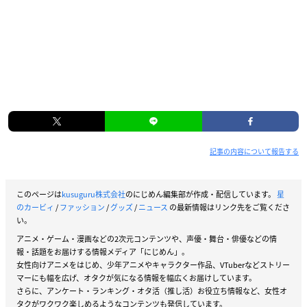
記事の内容について報告する
このページは
kusuguru株式会社
のにじめん編集部が作成・配信しています。
星
のカービィ
/
ファッション
/
グッズ
/
ニュース
の最新情報はリンク先をご覧くださ
い。
アニメ・ゲーム・漫画などの2次元コンテンツや、声優・舞台・俳優などの情
報・話題をお届けする情報メディア「にじめん」。
女性向けアニメをはじめ、少年アニメやキャラクター作品、VTuberなどストリー
マーにも幅を広げ、オタクが気になる情報を幅広くお届けしています。
さらに、アンケート・ランキング・オタ活（推し活）お役立ち情報など、女性オ
タクがワクワク楽しめるようなコンテンツも発信しています。