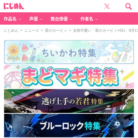
に
じ
め
ん
作品名
声優
舞台俳優
作者名
にじめん
>
ニュース
>
星のカービィ
> 全部可愛い「星のカービィ×GU」9月