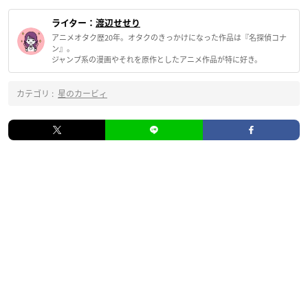
ライター：
渡辺せせり
アニメオタク歴20年。オタクのきっかけになった作品は『名探偵コナ
ン』。
ジャンプ系の漫画やそれを原作としたアニメ作品が特に好き。
カテゴリ :
星のカービィ