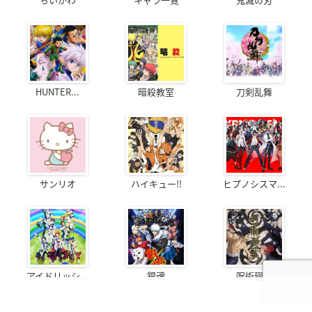
HUNTER...
暗殺教室
刀剣乱舞
サンリオ
ハイキュー!!
ヒプノシスマ...
アイドリッシ...
銀魂
呪術廻戦