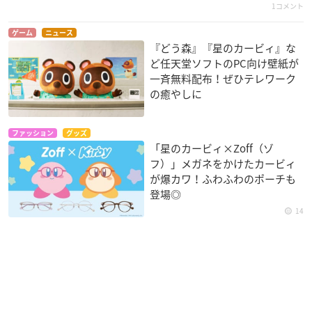
1コメント
ゲーム
ニュース
『どう森』『星のカービィ』な
ど任天堂ソフトのPC向け壁紙が
一斉無料配布！ぜひテレワーク
の癒やしに
ファッション
グッズ
「星のカービィ×Zoff（ゾ
フ）」メガネをかけたカービィ
が爆カワ！ふわふわのポーチも
登場◎
14