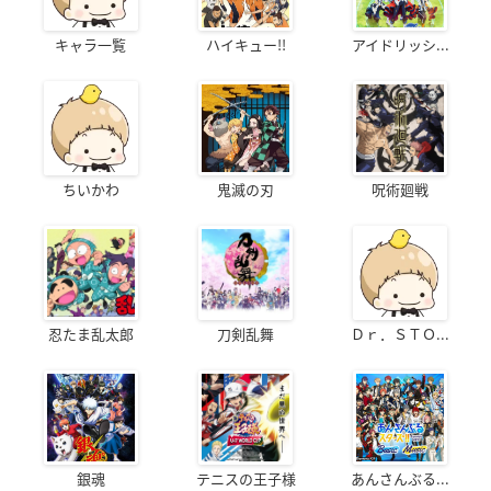
キャラ一覧
ハイキュー!!
アイドリッシ...
ちいかわ
鬼滅の刃
呪術廻戦
忍たま乱太郎
刀剣乱舞
Ｄｒ．ＳＴＯ...
銀魂
テニスの王子様
あんさんぶる...