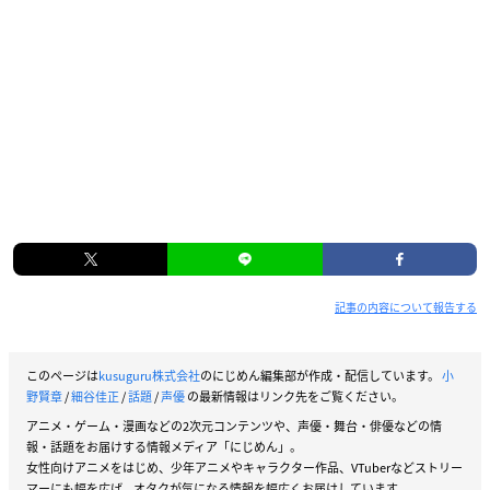
記事の内容について報告する
このページは
kusuguru株式会社
のにじめん編集部が作成・配信しています。
小
野賢章
/
細谷佳正
/
話題
/
声優
の最新情報はリンク先をご覧ください。
アニメ・ゲーム・漫画などの2次元コンテンツや、声優・舞台・俳優などの情
報・話題をお届けする情報メディア「にじめん」。
女性向けアニメをはじめ、少年アニメやキャラクター作品、VTuberなどストリー
マーにも幅を広げ、オタクが気になる情報を幅広くお届けしています。