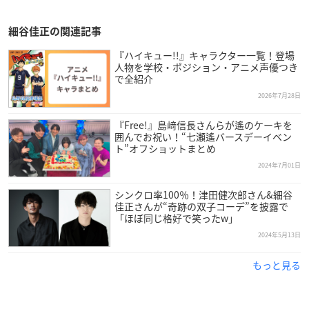
細谷佳正の関連記事
『ハイキュー!!』キャラクター一覧！登場
人物を学校・ポジション・アニメ声優つき
で全紹介
2026年7月28日
『Free!』島﨑信長さんらが遙のケーキを
囲んでお祝い！“七瀬遙バースデーイベン
ト”オフショットまとめ
2024年7月01日
シンクロ率100％！津田健次郎さん&細谷
佳正さんが“奇跡の双子コーデ”を披露で
「ほぼ同じ格好で笑ったw」
2024年5月13日
もっと見る