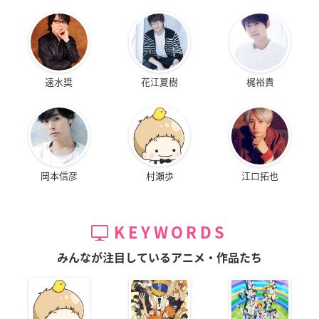
速水奨
花江夏樹
梶裕貴
岡本信彦
村瀬歩
江口拓也
KEYWORDS
みんなが注目しているアニメ・作品たち