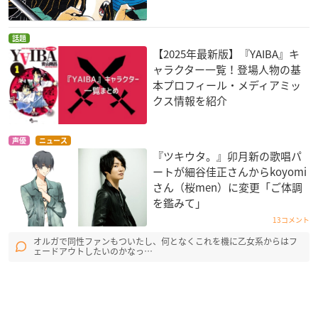
話題
【2025年最新版】『YAIBA』キ
ャラクター一覧！登場人物の基
本プロフィール・メディアミッ
クス情報を紹介
声優
ニュース
『ツキウタ。』卯月新の歌唱パ
ートが細谷佳正さんからkoyomi
さん（桜men）に変更「ご体調
を鑑みて」
13コメント
オルガで同性ファンもついたし、何となくこれを機に乙女系からはフ
ェードアウトしたいのかなっ…