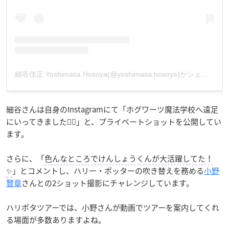
細谷佳正 Yoshimasa Hosoya(@yoshimasa.hosoya)がシェアした投稿
細谷さんは自身のInstagramにて「ホグワーツ魔法学校へ遠足
にいってきました🧙‍♂️」と、プライベートショットを公開してい
ます。
さらに、「
色んなところでけんしょうくんが大活躍してた！
✨
」とコメントし、ハリー・ポッターの吹き替えを務める
小野
賢章
さんとの2ショット撮影にチャレンジしています。
ハリポタツアーでは、小野さんが動画でツアーを案内してくれ
る場面が多数ありますよね。