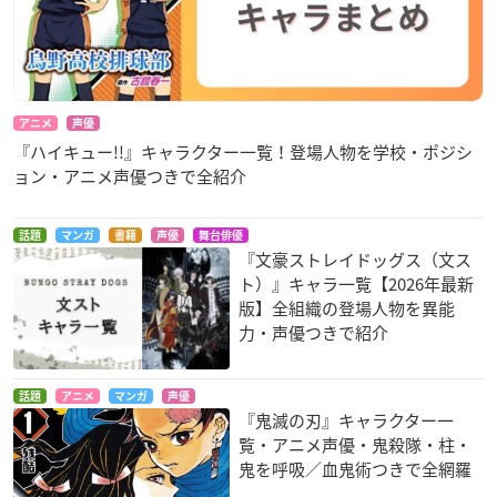
アニメ
声優
『ハイキュー!!』キャラクター一覧！登場人物を学校・ポジシ
ョン・アニメ声優つきで全紹介
話題
マンガ
書籍
声優
舞台俳優
『文豪ストレイドッグス（文ス
ト）』キャラ一覧【2026年最新
版】全組織の登場人物を異能
力・声優つきで紹介
話題
アニメ
マンガ
声優
『鬼滅の刃』キャラクター一
覧・アニメ声優・鬼殺隊・柱・
鬼を呼吸／血鬼術つきで全網羅