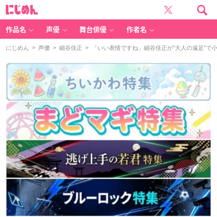
に
じ
め
ん
作品名
声優
舞台俳優
作者名
にじめん
>
声優
>
細谷佳正
> 「いい表情ですね」細谷佳正が“大人の遠足”で