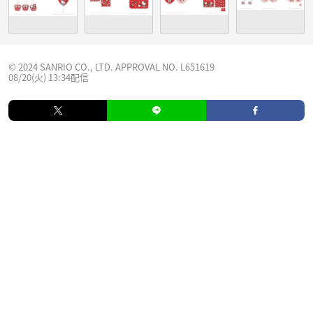
© 2024 SANRIO CO., LTD. APPROVAL NO. L651619
08/20(火) 13:34配信