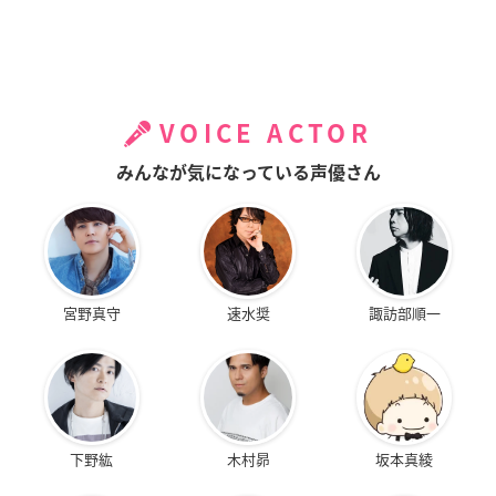
VOICE ACTOR
みんなが気になっている声優さん
宮野真守
速水奨
諏訪部順一
下野紘
木村昴
坂本真綾