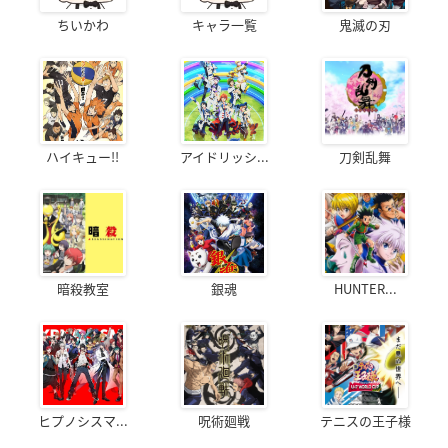
ちいかわ
キャラ一覧
鬼滅の刃
ハイキュー!!
アイドリッシ...
刀剣乱舞
暗殺教室
銀魂
HUNTER...
ヒプノシスマ...
呪術廻戦
テニスの王子様