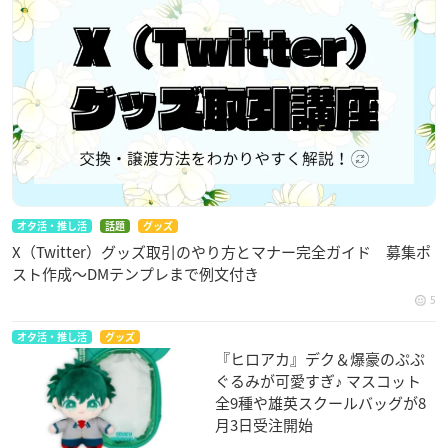
オタ活・推し活
話題
グッズ
X（Twitter）グッズ取引のやり方とマナー完全ガイド 募集ポ
スト作成〜DMテンプレまで例文付き
5
オタ活・推し活
グッズ
『ヒロアカ』デク＆爆豪のぷぷ
ぐるみが可愛すぎ♪ マスコット
全9種や雄英スクールバッグが8
月3日受注開始