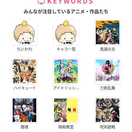
KEYWORDS
みんなが注目しているアニメ・作品たち
ちいかわ
キャラ一覧
鬼滅の刃
ハイキュー!!
アイドリッシ...
刀剣乱舞
銀魂
暗殺教室
呪術廻戦