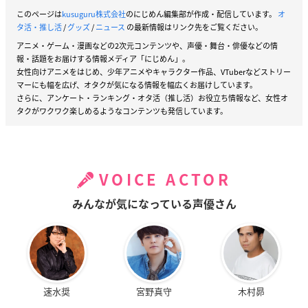
このページは
kusuguru株式会社
のにじめん編集部が作成・配信しています。
オ
タ活・推し活
/
グッズ
/
ニュース
の最新情報はリンク先をご覧ください。
アニメ・ゲーム・漫画などの2次元コンテンツや、声優・舞台・俳優などの情
報・話題をお届けする情報メディア「にじめん」。
女性向けアニメをはじめ、少年アニメやキャラクター作品、VTuberなどストリー
マーにも幅を広げ、オタクが気になる情報を幅広くお届けしています。
さらに、アンケート・ランキング・オタ活（推し活）お役立ち情報など、女性オ
タクがワクワク楽しめるようなコンテンツも発信しています。
VOICE ACTOR
みんなが気になっている声優さん
速水奨
宮野真守
木村昴