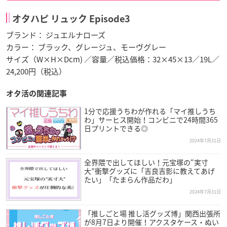
オタハピ リュック Episode3
ブランド： ジュエルナローズ
カラー： ブラック、グレージュ、モーヴグレー
サイズ（W×H×Dcm) ／容量／税込価格：32×45×13／19L／
24,200円（税込）
オタ活の関連記事
1分で応援うちわが作れる「マイ推しうち
わ」サーヒス開始！コンビニで24時間365
日プリントできる◎
2024年7月31日
全界隈で出してほしい！元宝塚の“実寸
大”衝撃グッズに「吉良吉影に教えてあげ
たい」「たまらん作品だわ」
2024年7月31日
「推しごと場 推し活グッズ博」関西出張所
が8月7日より開催！アクスタケース・ぬい