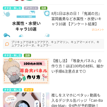
オタ活・推し活
アンケート
話題
8月1日は水の日！『鬼滅の刃』
冨岡義勇など水属性・水使いキ
ャラ10選 【アンケート結果】
15コメント
プリキュアではキュアアクア、キュアマリン、キュアマーメイド、キ
ュアフォンテーヌ、キュアラ…
オタ活・推し活
話題
【推し活】「等身大パネル」の
作り方！ほぼ100均の材料、細か
い手順&注意点まで◎
オタ活・推し活
グッズ
推しをスマホにペタッ♪ 動画も
入るデジタル缶バッジ「Can-Ba
dge Mag」全4色が予約開始！