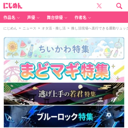
に
じ
め
ん
作品名
声優
舞台俳優
作者名
にじめん
>
ニュース
>
オタ活・推し活
> 推し活現場へ直行できる通勤リュッ