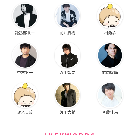
諏訪部順一
花江夏樹
村瀬歩
中村悠一
森川智之
武内駿輔
坂本真綾
浪川大輔
斉藤壮馬