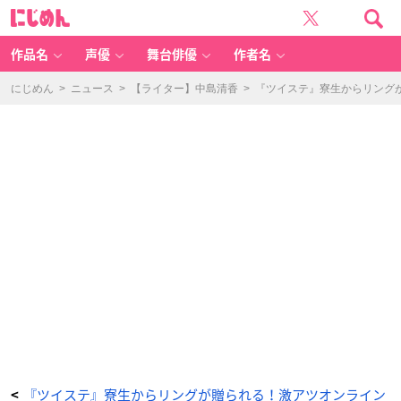
セ
に
ガ
じ
ラ
め
ッ
ん
キ
ー
作品名
声優
舞台俳優
作者名
く
じ
オ
ン
にじめん
>
ニュース
>
【ライター】中島清香
>
『ツイステ』寮生からリング
ラ
イ
ン
「デ
ィ
ズ
ニ
ー
ツ
イ
ス
テ
ッ
ド
ワ
ン
ダ
ー
ラ
ン
ド
-
ハ
ッ
ピ
ー
バ
ー
ス
デ
ー-
v
o
l.
『ツイステ』寮生からリングが贈られる！激アツオンライン
<
1