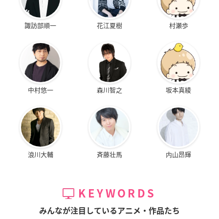
諏訪部順一
花江夏樹
村瀬歩
中村悠一
森川智之
坂本真綾
浪川大輔
斉藤壮馬
内山昂輝
KEYWORDS
みんなが注目しているアニメ・作品たち