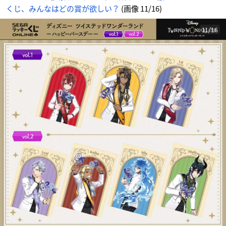
＆
くじ、みんなはどの賞が欲しい？
(画像 11/16)
v
o
l.
2」
A
11/16
賞：
マ
ル
チ
ク
ロ
ス
-
ア
ニ
メ
情
報
サ
イ
ト
に
じ
め
ん