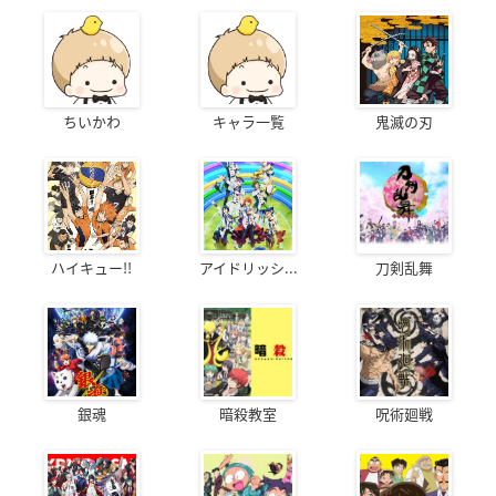
ちいかわ
キャラ一覧
鬼滅の刃
ハイキュー!!
アイドリッシ...
刀剣乱舞
銀魂
暗殺教室
呪術廻戦