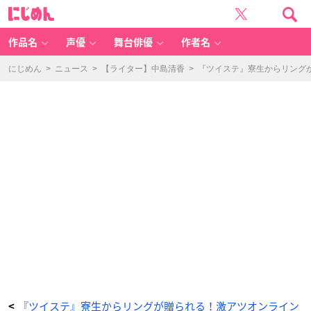
『ツ
に
イ
じ
ス
め
テ』
ん
寮
生
作品名
声優
舞台俳優
作者名
か
ら
リ
ン
にじめん
>
ニュース
>
【ライター】中島清香
>
『ツイステ』寮生からリング
グ
が
贈
ら
れ
る！
激
ア
ツ
オ
ン
ラ
イ
ン
く
じ、
み
ん
な
は
ど
の
賞
が
欲
し
い？
_
1
番
目
の
画
像
『ツイステ』寮生からリングが贈られる！激アツオンライン
<
-