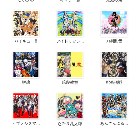
ハイキュー!!
アイドリッシ...
刀剣乱舞
銀魂
暗殺教室
呪術廻戦
ヒプノシスマ...
忍たま乱太郎
あんさんぶる...