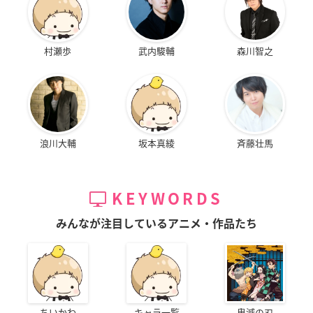
村瀬歩
武内駿輔
森川智之
浪川大輔
坂本真綾
斉藤壮馬
KEYWORDS
みんなが注目しているアニメ・作品たち
ちいかわ
キャラ一覧
鬼滅の刃