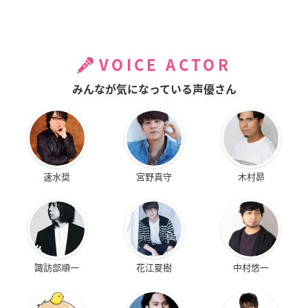
VOICE ACTOR
みんなが気になっている声優さん
速水奨
宮野真守
木村昴
諏訪部順一
花江夏樹
中村悠一