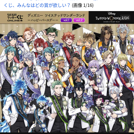
ア
くじ、みんなはどの賞が欲しい？
(画像 1/16)
ニ
メ
情
報
サ
1/16
イ
ト
に
じ
め
ん