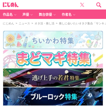
に
じ
め
ん
作品名
声優
舞台俳優
作者名
にじめん
>
ニュース
>
オタ活・推し活
> 推しに会いたいオタク集合「サンキ