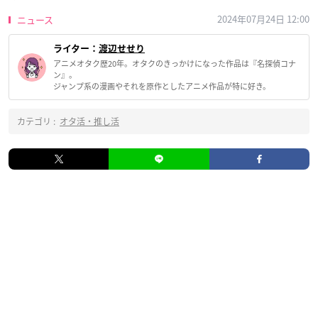
2024年07月24日 12:00
ニュース
ライター：
渡辺せせり
アニメオタク歴20年。オタクのきっかけになった作品は『名探偵コナ
ン』。
ジャンプ系の漫画やそれを原作としたアニメ作品が特に好き。
カテゴリ :
オタ活・推し活