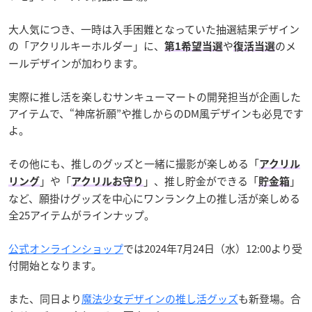
大人気につき、一時は入手困難となっていた抽選結果デザイン
の「アクリルキーホルダー」に、
や
のメ
第1希望当選
復活当選
ールデザインが加わります。
実際に推し活を楽しむサンキューマートの開発担当が企画した
アイテムで、“神席祈願”や推しからのDM風デザインも必見です
よ。
その他にも、推しのグッズと一緒に撮影が楽しめる「
アクリル
」や「
」、推し貯金ができる「
」
リング
アクリルお守り
貯金箱
など、願掛けグッズを中心にワンランク上の推し活が楽しめる
全25アイテムがラインナップ。
公式オンラインショップ
では2024年7月24日（水）12:00より受
付開始となります。
また、同日より
魔法少女デザインの推し活グッズ
も新登場。合