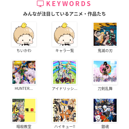
KEYWORDS
みんなが注目しているアニメ・作品たち
ちいかわ
キャラ一覧
鬼滅の刃
HUNTER...
アイドリッシ...
刀剣乱舞
暗殺教室
ハイキュー!!
銀魂