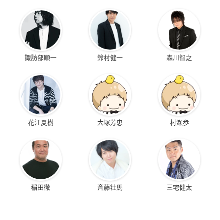
諏訪部順一
鈴村健一
森川智之
花江夏樹
大塚芳忠
村瀬歩
稲田徹
斉藤壮馬
三宅健太