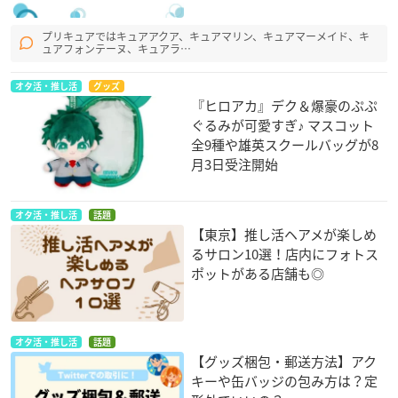
プリキュアではキュアアクア、キュアマリン、キュアマーメイド、キ
ュアフォンテーヌ、キュアラ…
オタ活・推し活
グッズ
『ヒロアカ』デク＆爆豪のぷぷ
ぐるみが可愛すぎ♪ マスコット
全9種や雄英スクールバッグが8
月3日受注開始
オタ活・推し活
話題
【東京】推し活ヘアメが楽しめ
るサロン10選！店内にフォトス
ポットがある店舗も◎
オタ活・推し活
話題
【グッズ梱包・郵送方法】アク
キーや缶バッジの包み方は？定