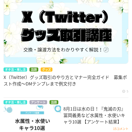
オタ活・推し活
話題
グッズ
X（Twitter）グッズ取引のやり方とマナー完全ガイド 募集ポ
スト作成〜DMテンプレまで例文付き
5
オタ活・推し活
アンケート
話題
8月1日は水の日！『鬼滅の刃』
冨岡義勇など水属性・水使いキ
ャラ10選 【アンケート結果】
15コメント