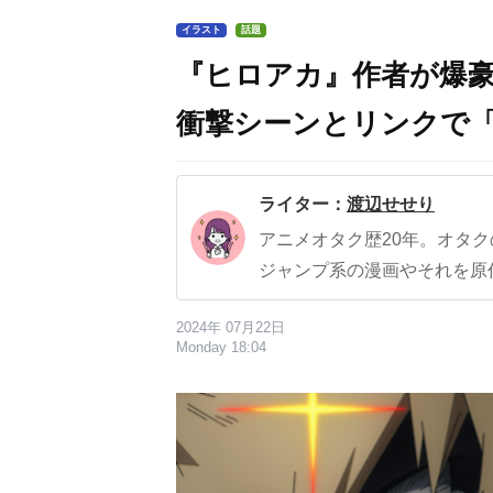
イラスト
話題
『ヒロアカ』作者が爆
衝撃シーンとリンクで
ライター：
渡辺せせり
アニメオタク歴20年。オタ
ジャンプ系の漫画やそれを原
2024年 07月22日
Monday 18:04