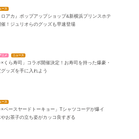
ュース
ヒロアカ』ポップアップショップ&新横浜プリンスホテ
開催！ジュリオらのグッズも早速登場
アニメ
ニュース
カ×くら寿司」コラボ開催決定！お寿司を持った爆豪・
定グッズを手に入れよう
ュース
カ×ベースヤードトーキョー」Tシャツコーデが爆イ
木やお茶子の立ち姿がカッコ良すぎる