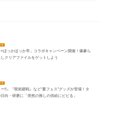
ース
カ×ほっかほっか亭」コラボキャンペーン開催！爆豪ら
ろしクリアファイルをゲットしよう
ース
ー!!』『呪術廻戦』など“夏フェス”グッズが登場！タ
つ日向・研磨に「突然の推しの供給にビビる」