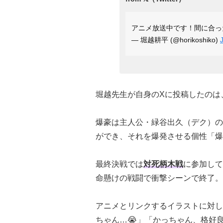
アニメ放送中です！間に合
— 堀越耕平 (@horikoshiko)
堀越先生が自身のXに投稿したのは
爆豪は主人公・緑谷出久（デク）の
ができ、それを爆発させる個性「爆
最終決戦では
対死柄木戦
に参加して
命懸けの戦闘で衝撃シーンで終了。
アニメとリンクするイラストに対し
ちゃん…😭
」「
かっちゃん、格好