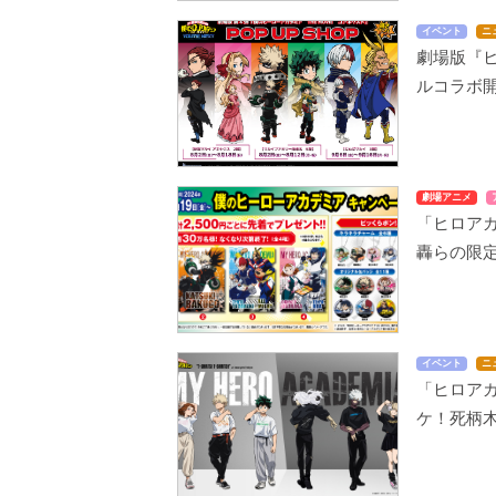
イベント
ニ
劇場版『
ルコラボ
劇場アニメ
「ヒロア
轟らの限
イベント
ニ
「ヒロア
ケ！死柄