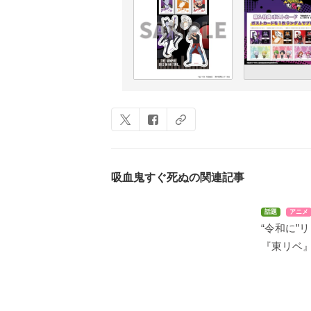
吸血鬼すぐ死ぬの関連記事
話題
アニメ
“令和に”
『東リベ