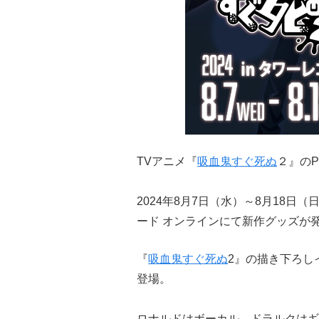
TVアニメ『
吸血鬼すぐ死ぬ
２』のP
2024年8月7日（水）～8月18
ード オンラインにて新作グッズが
『
吸血鬼すぐ死ぬ
2』の描き下ろし
登場。
ロナルドはボーカル、ドラルクはギ