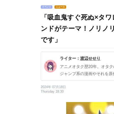
イベント
ニュース
「吸血鬼すぐ死ぬ×タ
ンドがテーマ！ノリノ
です」
ライター：
渡辺せせり
アニメオタク歴20年。オタ
ジャンプ系の漫画やそれを原
2024年 07月18日
Thursday 18:30