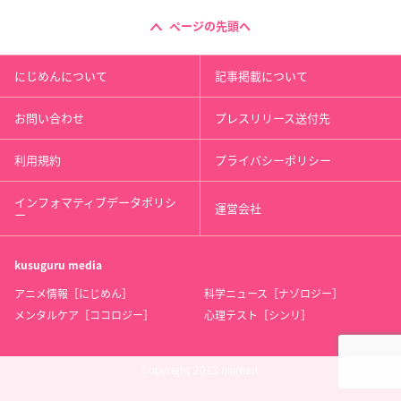
ページの先頭へ
にじめんについて
記事掲載について
お問い合わせ
プレスリリース送付先
利用規約
プライバシーポリシー
インフォマティブデータポリシ
運営会社
ー
kusuguru
media
アニメ情報［にじめん］
科学ニュース［ナゾロジー］
メンタルケア［ココロジー］
心理テスト［シンリ］
Copyright 2013 nijimen.