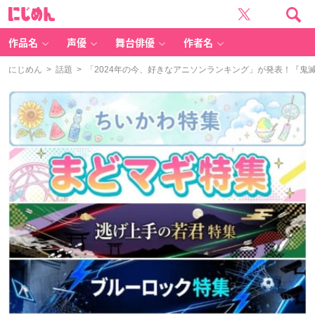
に
じ
め
ん
作品名
声優
舞台俳優
作者名
にじめん
>
話題
> 「2024年の今、好きなアニソンランキング」が発表！『