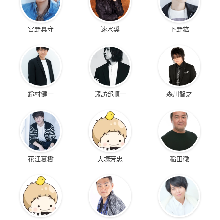
宮野真守
速水奨
下野紘
鈴村健一
諏訪部順一
森川智之
花江夏樹
大塚芳忠
稲田徹