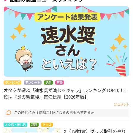
ランキング
アンケート
話題
声優
オタクが選ぶ「速水奨が演じるキャラ」ランキングTOP10！1
位は『炎の蜃気楼』直江信綱【2026年版】
14コメント
この時代に直江信綱が1位になるのおもろすぎるw
オタ活・推し活
話題
グッズ
X（Twitter）グッズ取引のやり