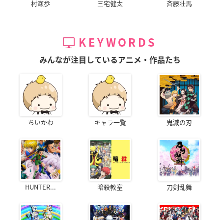
村瀬歩
三宅健太
斉藤壮馬
KEYWORDS
みんなが注目しているアニメ・作品たち
ちいかわ
キャラ一覧
鬼滅の刃
HUNTER...
暗殺教室
刀剣乱舞