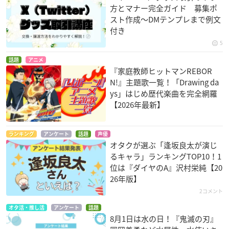
方とマナー完全ガイド 募集ポ
スト作成〜DMテンプレまで例文
付き
5
話題
アニメ
『家庭教師ヒットマンREBOR
N!』主題歌一覧！「Drawing da
ys」はじめ歴代楽曲を完全網羅
【2026年最新】
ランキング
アンケート
話題
声優
オタクが選ぶ「逢坂良太が演じ
るキャラ」ランキングTOP10！1
位は『ダイヤのA』沢村栄純【20
26年版】
2コメント
オタ活・推し活
アンケート
話題
8月1日は水の日！『鬼滅の刃』