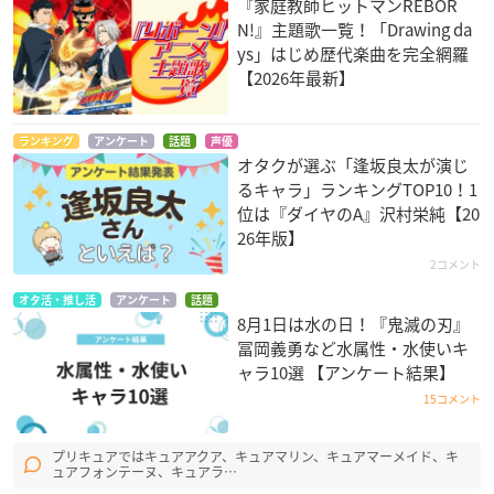
『家庭教師ヒットマンREBOR
N!』主題歌一覧！「Drawing da
ys」はじめ歴代楽曲を完全網羅
【2026年最新】
ランキング
アンケート
話題
声優
オタクが選ぶ「逢坂良太が演じ
るキャラ」ランキングTOP10！1
位は『ダイヤのA』沢村栄純【20
26年版】
2コメント
オタ活・推し活
アンケート
話題
8月1日は水の日！『鬼滅の刃』
冨岡義勇など水属性・水使いキ
ャラ10選 【アンケート結果】
15コメント
プリキュアではキュアアクア、キュアマリン、キュアマーメイド、キ
ュアフォンテーヌ、キュアラ…