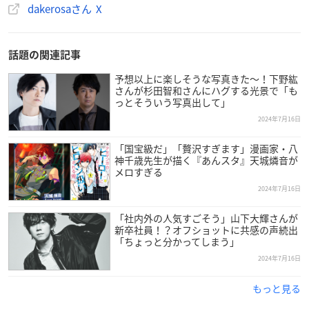
dakerosaさん X
話題の関連記事
予想以上に楽しそうな写真きた〜！下野紘
さんが杉田智和さんにハグする光景で「も
っとそういう写真出して」
2024年7月16日
「国宝級だ」「贅沢すぎます」漫画家・八
神千歳先生が描く『あんスタ』天城燐音が
メロすぎる
2024年7月16日
「社内外の人気すごそう」山下大輝さんが
新卒社員！？オフショットに共感の声続出
「ちょっと分かってしまう」
2024年7月16日
もっと見る