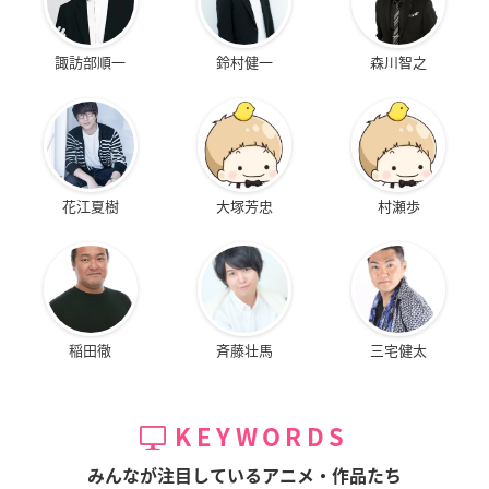
諏訪部順一
鈴村健一
森川智之
花江夏樹
大塚芳忠
村瀬歩
稲田徹
斉藤壮馬
三宅健太
KEYWORDS
みんなが注目しているアニメ・作品たち