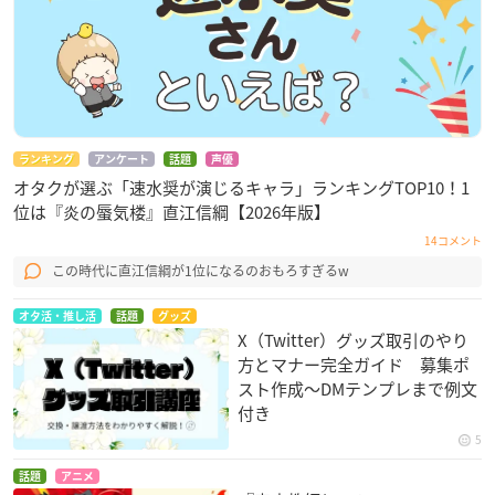
ランキング
アンケート
話題
声優
オタクが選ぶ「速水奨が演じるキャラ」ランキングTOP10！1
位は『炎の蜃気楼』直江信綱【2026年版】
14コメント
この時代に直江信綱が1位になるのおもろすぎるw
オタ活・推し活
話題
グッズ
X（Twitter）グッズ取引のやり
方とマナー完全ガイド 募集ポ
スト作成〜DMテンプレまで例文
付き
5
話題
アニメ