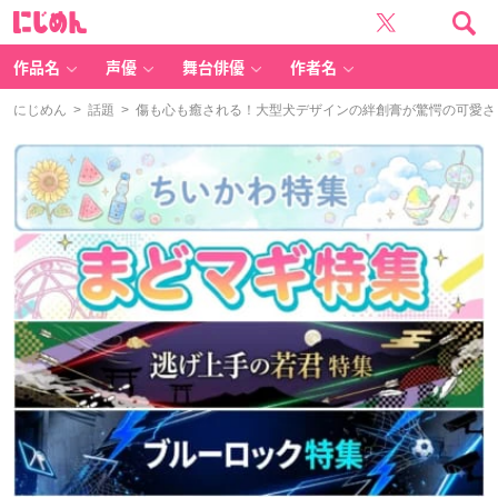
に
じ
め
ん
作品名
声優
舞台俳優
作者名
にじめん
>
話題
> 傷も心も癒される！大型犬デザインの絆創膏が驚愕の可愛さ