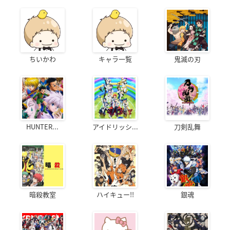
ちいかわ
キャラ一覧
鬼滅の刃
HUNTER...
アイドリッシ...
刀剣乱舞
暗殺教室
ハイキュー!!
銀魂