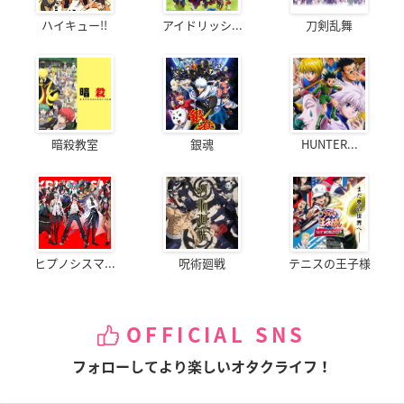
ハイキュー!!
アイドリッシ...
刀剣乱舞
暗殺教室
銀魂
HUNTER...
ヒプノシスマ...
呪術廻戦
テニスの王子様
OFFICIAL SNS
フォローしてより楽しいオタクライフ！