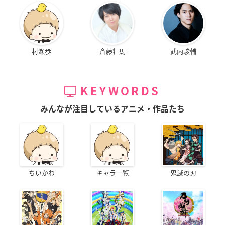
村瀬歩
斉藤壮馬
武内駿輔
KEYWORDS
みんなが注目しているアニメ・作品たち
ちいかわ
キャラ一覧
鬼滅の刃