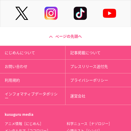
ページの先頭へ
にじめんについて
記事掲載について
お問い合わせ
プレスリリース送付先
利用規約
プライバシーポリシー
インフォマティブデータポリシ
運営会社
ー
kusuguru
media
アニメ情報［にじめん］
科学ニュース［ナゾロジー］
メンタルケア［ココロジー］
心理テスト［シンリ］