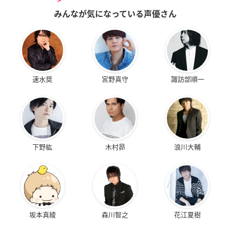
みんなが気になっている声優さん
速水奨
宮野真守
諏訪部順一
下野紘
木村昴
浪川大輔
坂本真綾
森川智之
花江夏樹