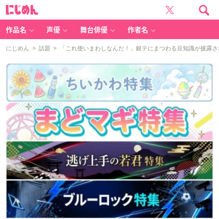
に
じ
め
ん
作品名
声優
舞台俳優
作者名
にじめん
>
話題
> 「これ使いまわしなんだ！」銀テにまつわる豆知識が披露