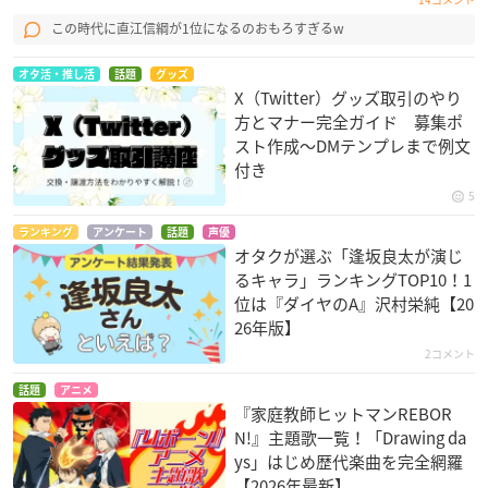
この時代に直江信綱が1位になるのおもろすぎるw
オタ活・推し活
話題
グッズ
X（Twitter）グッズ取引のやり
方とマナー完全ガイド 募集ポ
スト作成〜DMテンプレまで例文
付き
5
ランキング
アンケート
話題
声優
オタクが選ぶ「逢坂良太が演じ
るキャラ」ランキングTOP10！1
位は『ダイヤのA』沢村栄純【20
26年版】
2コメント
話題
アニメ
『家庭教師ヒットマンREBOR
N!』主題歌一覧！「Drawing da
ys」はじめ歴代楽曲を完全網羅
【2026年最新】