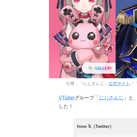
引用：「にじさんじ」
公式サイト
／
VTuber
グループ「
にじさんじ
」と
した！