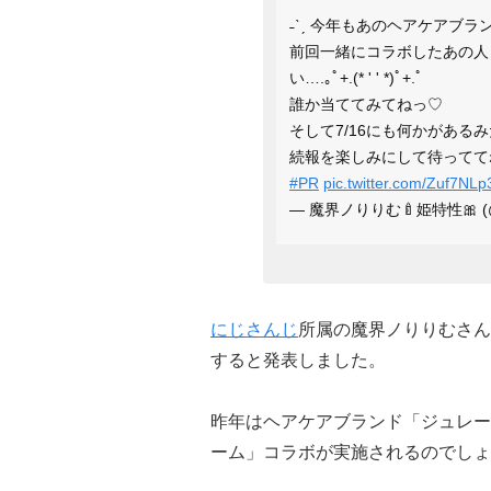
˗ˋˏ 今年もあのヘアケアブラ
前回一緒にコラボしたあの人
い….｡ﾟ+.(* ' ' *)ﾟ+.ﾟ
誰か当ててみてねっ♡
そして7/16にも何かがある
続報を楽しみにして待っててね𖹭(っ
#PR
pic.twitter.com/Zuf7NL
— 魔界ノりりむ🍼姫特性🎀 (@ma
にじさんじ
所属の魔界ノりりむさん
すると発表しました。
昨年はヘアケアブランド「ジュレー
ーム」コラボが実施されるのでしょ