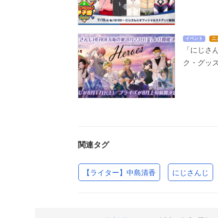
イベント
ニ
「にじさん
ク・グッ
関連タグ
【ライター】中島清香
にじさんじ