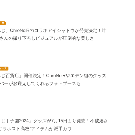
ース
じ」ChroNoiRのコラボアイシャドウが発売決定！叶
葉さんの撮り下ろしビジュアルが圧倒的な美しさ
ュース
じ百貨店」開催決定！ChroNoiRやエデン組のグッズ
イバーがお迎えしてくれるフォトブースも
じ甲子園2024」グッズが7月15日より発売！不破湊さ
ギラホスト高校”アイテムが派手カワ