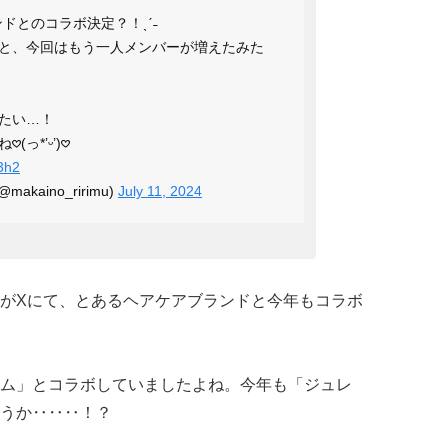
ンドとのコラボ決定？！ˎˊ˗
と、今回はもう一人メンバーが増えたみた
みたい…！
*’ᵕ’)𖹭
p3h2
kaino_ririmu)
July 11, 2024
がXにて、とあるヘアケアブランドと今年もコラボ
ム」とコラボしていましたよね。今年も「ジュレ
うか‥‥‥！？