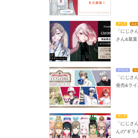
グッズ
ニュ
「にじさん
さん&葛
イベント
ニ
「にじさん
発売&ラ
グッズ
「にじさん
んの“ギラ