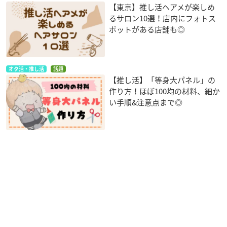
【東京】推し活ヘアメが楽しめ
るサロン10選！店内にフォトス
ポットがある店舗も◎
オタ活・推し活
話題
【推し活】「等身大パネル」の
作り方！ほぼ100均の材料、細か
い手順&注意点まで◎