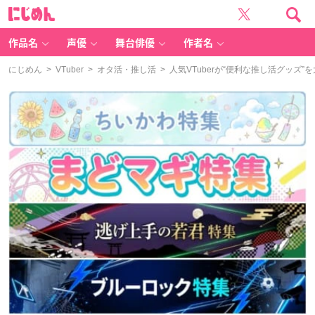
に
じ
め
ん
作品名
声優
舞台俳優
作者名
にじめん
>
VTuber
>
オタ活・推し活
> 人気VTuberが“便利な推し活グッ