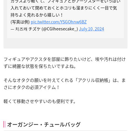
ガラスより軽くて、フィギュアとかアークスターをいっぱい
入れておいて閉めておくとホコリも溜まりにくく一目で気
持ちよく見れるから嬉しい！
(写真は例)
pic.twitter.com/YSGOhnw6BZ
— 치즈캐 チズケ (@CGIheesecake_)
July 10, 2024
フィギュアやアクスタを部屋に飾りたいけど、埃や汚れは付け
ずに綺麗な状態を保ちたいですよね。
そんなオタクの願いを叶えてくれる「アクリル収納帳」は、ま
さにオタクの必須アイテム！
軽くて移動させやすいのも便利です。
オーガンジー・チュールバッグ