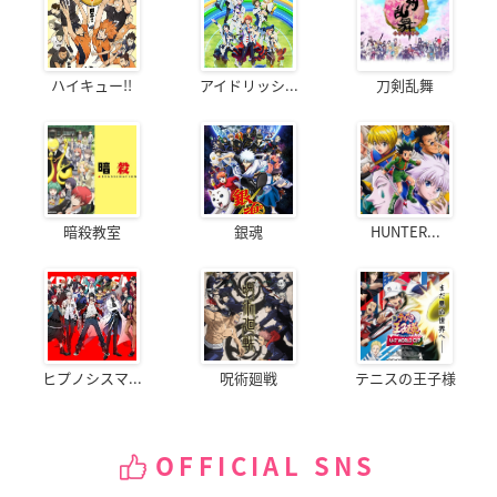
ハイキュー!!
アイドリッシ...
刀剣乱舞
暗殺教室
銀魂
HUNTER...
ヒプノシスマ...
呪術廻戦
テニスの王子様
OFFICIAL SNS