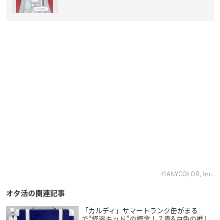
©ANYCOLOR, Inc.
オタ活の関連記事
「カルディ」サマートランク缶がまる
で“怪盗キッド”の概念！？青&白色の推し