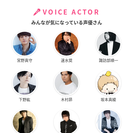
VOICE ACTOR
みんなが気になっている声優さん
宮野真守
速水奨
諏訪部順一
下野紘
木村昴
坂本真綾