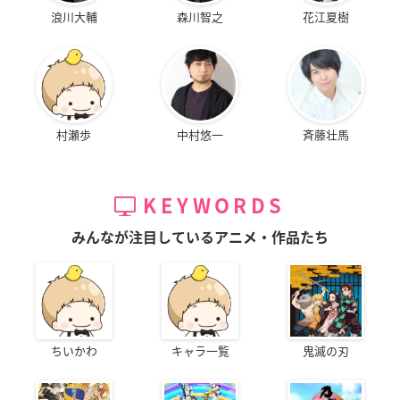
浪川大輔
森川智之
花江夏樹
村瀬歩
中村悠一
斉藤壮馬
KEYWORDS
みんなが注目しているアニメ・作品たち
ちいかわ
キャラ一覧
鬼滅の刃