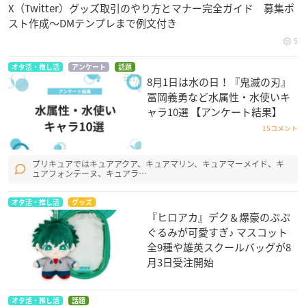
X（Twitter）グッズ取引のやり方とマナー完全ガイド 募集ポ
スト作成〜DMテンプレまで例文付き
5
オタ活・推し活
アンケート
話題
8月1日は水の日！『鬼滅の刃』
冨岡義勇など水属性・水使いキ
ャラ10選 【アンケート結果】
15コメント
プリキュアではキュアアクア、キュアマリン、キュアマーメイド、キ
ュアフォンテーヌ、キュアラ…
オタ活・推し活
グッズ
『ヒロアカ』デク＆爆豪のぷぷ
ぐるみが可愛すぎ♪ マスコット
全9種や雄英スクールバッグが8
月3日受注開始
オタ活・推し活
話題