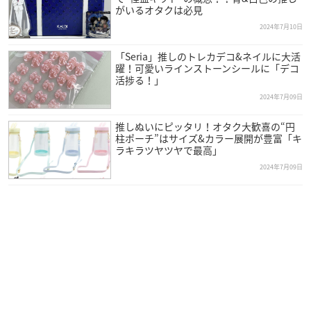
がいるオタクは必見
2024年7月10日
「Seria」推しのトレカデコ&ネイルに大活
躍！可愛いラインストーンシールに「デコ
活捗る！」
2024年7月09日
推しぬいにピッタリ！オタク大歓喜の“円
柱ポーチ”はサイズ&カラー展開が豊富「キ
ラキラツヤツヤで最高」
2024年7月09日