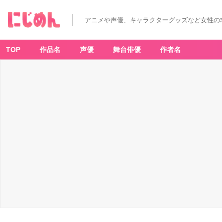
「に
じ
さ
アニメや声優、キャラクターグッズなど女性の
ん
じ
H
E
R
TOP
作品名
声優
舞台俳優
作者名
O
E
S
海
の
家」
コ
ラ
ボ
フ
ー
ド・
ド
リ
ン
ク
メ
ニ
ュ
ー
-
ア
ニ
メ
情
報
サ
イ
ト
に
じ
め
ん