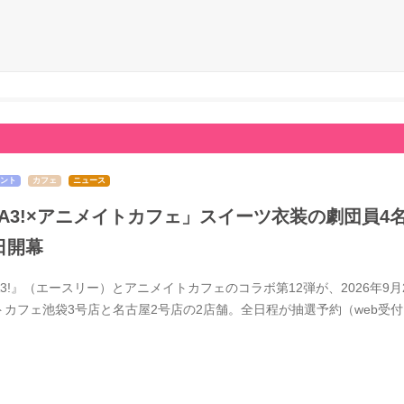
ント
カフェ
ニュース
A3!×アニメイトカフェ」スイーツ衣装の劇団員4
日開幕
A3!』（エースリー）とアニメイトカフェのコラボ第12弾が、2026年
トカフェ池袋3号店と名古屋2号店の2店舗。全日程が抽選予約（web受