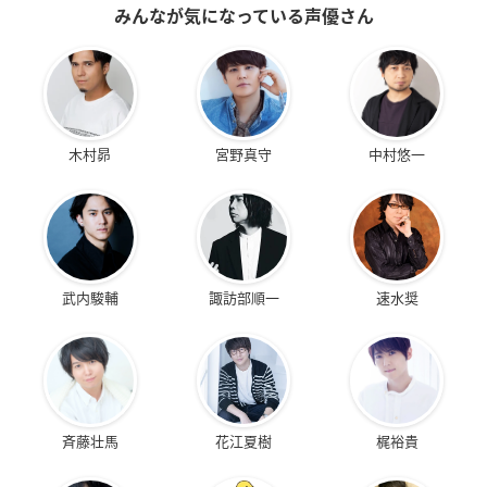
みんなが気になっている声優さん
木村昴
宮野真守
中村悠一
武内駿輔
諏訪部順一
速水奨
斉藤壮馬
花江夏樹
梶裕貴