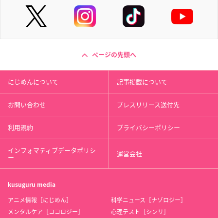
ページの先頭へ
にじめんについて
記事掲載について
お問い合わせ
プレスリリース送付先
利用規約
プライバシーポリシー
インフォマティブデータポリシ
運営会社
ー
kusuguru
media
アニメ情報［にじめん］
科学ニュース［ナゾロジー］
メンタルケア［ココロジー］
心理テスト［シンリ］