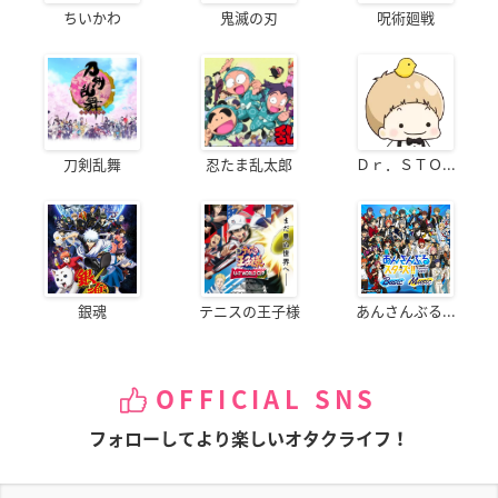
ちいかわ
鬼滅の刃
呪術廻戦
刀剣乱舞
忍たま乱太郎
Ｄｒ．ＳＴＯ...
銀魂
テニスの王子様
あんさんぶる...
OFFICIAL SNS
フォローしてより楽しいオタクライフ！