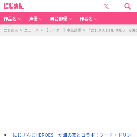
「に
に
じ
じ
さ
め
ん
ん
じ
H
作品名
声優
舞台俳優
作者名
E
R
O
E
にじめん
>
ニュース
>
【ライター】中島清香
>
「にじさんじHEROES」が
S
海
の
家」
ブ
ラ
イ
ン
ド
ア
ク
リ
ル
リ
ン
グ
（全
1
1
種）
-
ア
ニ
メ
情
報
サ
イ
ト
に
じ
め
ん
「にじさんじHEROES」が海の家とコラボ！フード・ドリン
<