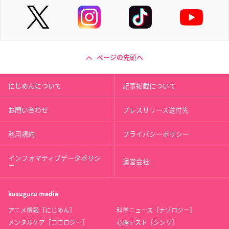
ページの先頭へ
にじめんについて
記事掲載について
お問い合わせ
プレスリリース送付先
利用規約
プライバシーポリシー
インフォマティブデータポリシ
運営会社
ー
kusuguru
media
アニメ情報［にじめん］
科学ニュース［ナゾロジー］
メンタルケア［ココロジー］
心理テスト［シンリ］