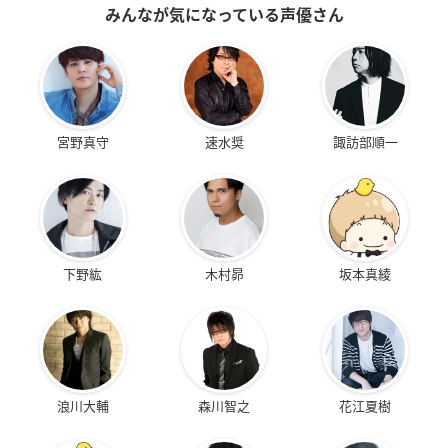
みんなが気になっている声優さん
宮野真守
速水奨
諏訪部順一
下野紘
木村昴
坂本真綾
浪川大輔
森川智之
花江夏樹