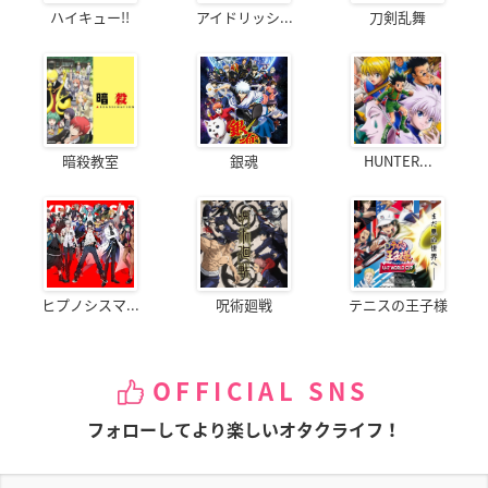
ハイキュー!!
アイドリッシ...
刀剣乱舞
暗殺教室
銀魂
HUNTER...
ヒプノシスマ...
呪術廻戦
テニスの王子様
OFFICIAL SNS
フォローしてより楽しいオタクライフ！