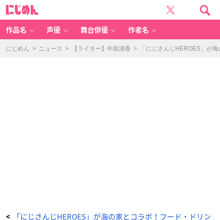
「に
に
じ
じ
さ
め
ん
ん
じ
H
作品名
声優
舞台俳優
作者名
E
R
O
E
にじめん
>
ニュース
>
【ライター】中島清香
>
「にじさんじHEROES」が
S
海
の
家」
プ
レ
ゼ
ン
ト
キ
ャ
ン
ペ
ー
ン
詳
細
-
ア
ニ
メ
情
報
サ
イ
ト
に
じ
め
ん
「にじさんじHEROES」が海の家とコラボ！フード・ドリン
<