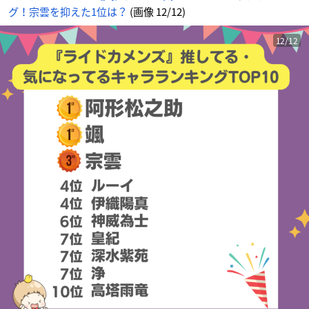
メ
グ！宗雲を抑えた1位は？
(画像 12/12)
情
報
サ
イ
ト
12/12
に
じ
め
ん