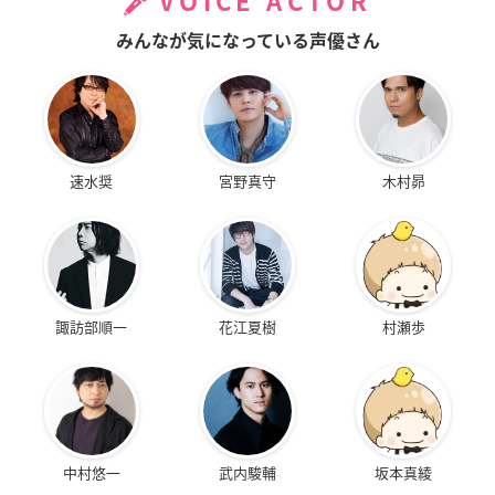
VOICE ACTOR
みんなが気になっている声優さん
速水奨
宮野真守
木村昴
諏訪部順一
花江夏樹
村瀬歩
中村悠一
武内駿輔
坂本真綾