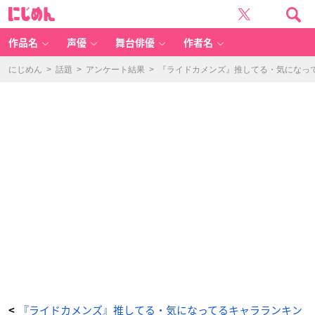
『ラ
に
イ
じ
ド
め
カ
ん
メ
ン
作品名
声優
舞台俳優
作者名
ズ』
推
し
て
にじめん
>
話題
>
アンケート結果
>
『ライドカメンズ』推してる・気になっ
る・
気
に
な
っ
て
る
キ
ャ
ラ
ラ
ン
キ
ン
グ！
宗
雲
を
抑
え
た
1
位
は？
_
1
2
番
目
の
画
像
-
ア
『ライドカメンズ』推してる・気になってるキャラランキン
<
ニ