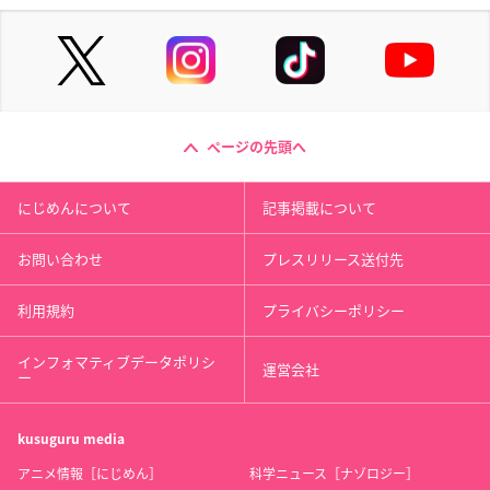
ページの先頭へ
にじめんについて
記事掲載について
お問い合わせ
プレスリリース送付先
利用規約
プライバシーポリシー
インフォマティブデータポリシ
運営会社
ー
kusuguru
media
アニメ情報［にじめん］
科学ニュース［ナゾロジー］