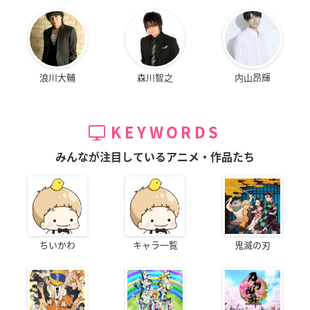
浪川大輔
森川智之
内山昂輝
KEYWORDS
みんなが注目しているアニメ・作品たち
ちいかわ
キャラ一覧
鬼滅の刃