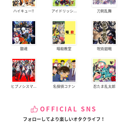
ハイキュー!!
アイドリッシ...
刀剣乱舞
銀魂
暗殺教室
呪術廻戦
ヒプノシスマ...
名探偵コナン
忍たま乱太郎
OFFICIAL SNS
フォローしてより楽しいオタクライフ！