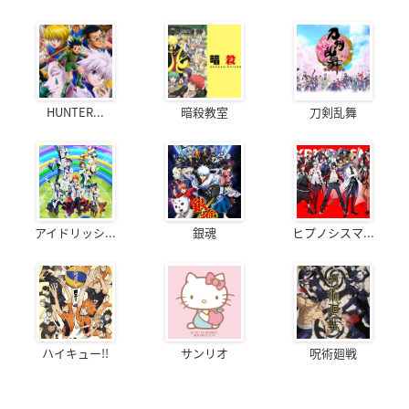
HUNTER...
暗殺教室
刀剣乱舞
アイドリッシ...
銀魂
ヒプノシスマ...
ハイキュー!!
サンリオ
呪術廻戦