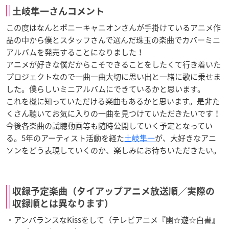
土岐隼一さんコメント
この度はなんとポニーキャニオンさんが手掛けているアニメ作
品の中から僕とスタッフさんで選んだ珠玉の楽曲でカバーミニ
アルバムを発売することになりました！
アニメが好きな僕だからこそできることをしたくて行き着いた
プロジェクトなので一曲一曲大切に思い出と一緒に歌に乗せま
した。僕らしいミニアルバムにできているかと思います。
これを機に知っていただける楽曲もあるかと思います。是非た
くさん聴いてお気に入りの一曲を見つけていただきたいです！
今後各楽曲の試聴動画等も随時公開していく予定となってい
る。5年のアーティスト活動を経た
土岐隼一
が、大好きなアニ
ソンをどう表現していくのか、楽しみにお待ちいただきたい。
収録予定楽曲（タイアップアニメ放送順／実際の
収録順とは異なります）
・アンバランスなKissをして（テレビアニメ『幽☆遊☆白書』