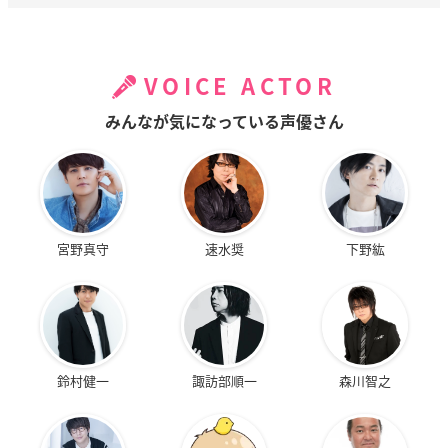
VOICE ACTOR
みんなが気になっている声優さん
宮野真守
速水奨
下野紘
鈴村健一
諏訪部順一
森川智之