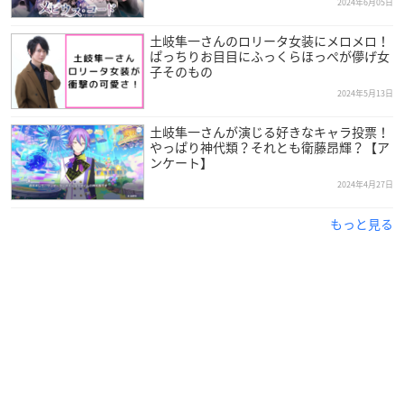
2024年6月05日
土岐隼一さんのロリータ女装にメロメロ！
ぱっちりお目目にふっくらほっぺが儚げ女
子そのもの
2024年5月13日
土岐隼一さんが演じる好きなキャラ投票！
やっぱり神代類？それとも衛藤昂輝？【ア
ンケート】
2024年4月27日
もっと見る