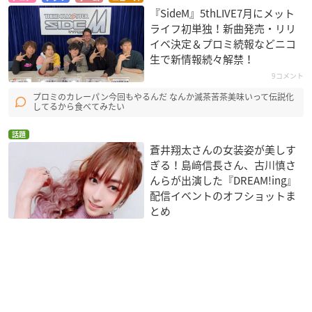
『SideM』5thLIVE7月にメット
ライフ初単独！新曲発売・リリ
イベ決定＆プロミ続報などニコ
生で新情報続々解禁！
9コメント
プロミのカレーパン今回もやるんだ なんか滅茶苦茶美味いって伝説化
してるから食べてみたい
話題
蒼井翔太さんの女装姿が美しす
ぎる！島﨑信長さん、古川慎さ
んらが出演した『DREAM!ing』
配信イベントのオフショットま
とめ