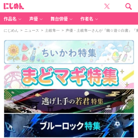
に
じ
め
ん
作品名
声優
舞台俳優
作者名
にじめん
>
ニュース
>
土岐隼一
> 声優・土岐隼一さんが『幽☆遊☆白書』『