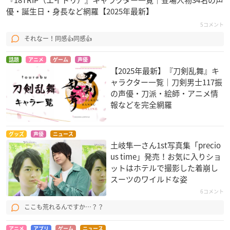
『18TRIP（エイトリ）』キャラクター一覧｜登場人物34名の声
優・誕生日・身長など網羅【2025年最新】
5コメント
それなー！同感👍同感👍
話題
アニメ
ゲーム
声優
【2025年最新】『刀剣乱舞』キ
ャラクター一覧｜刀剣男士117振
の声優・刀派・絵師・アニメ情
報などを完全網羅
グッズ
声優
ニュース
土岐隼一さん1st写真集「precio
us time」発売！お気に入りショ
ットはホテルで撮影した着崩し
スーツのワイルドな姿
6コメント
ここも荒れるんですか…？？
アニメ
アプリ
ゲーム
ニュース