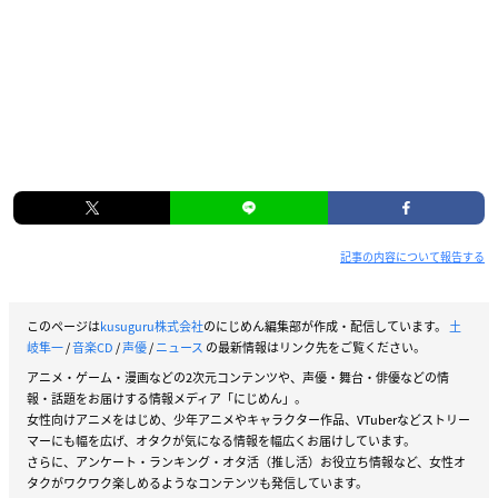
記事の内容について報告する
このページは
kusuguru株式会社
のにじめん編集部が作成・配信しています。
土
岐隼一
/
音楽CD
/
声優
/
ニュース
の最新情報はリンク先をご覧ください。
アニメ・ゲーム・漫画などの2次元コンテンツや、声優・舞台・俳優などの情
報・話題をお届けする情報メディア「にじめん」。
女性向けアニメをはじめ、少年アニメやキャラクター作品、VTuberなどストリー
マーにも幅を広げ、オタクが気になる情報を幅広くお届けしています。
さらに、アンケート・ランキング・オタ活（推し活）お役立ち情報など、女性オ
タクがワクワク楽しめるようなコンテンツも発信しています。