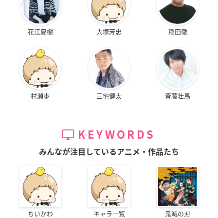
花江夏樹
大塚芳忠
稲田徹
村瀬歩
三宅健太
斉藤壮馬
KEYWORDS
みんなが注目しているアニメ・作品たち
ちいかわ
キャラ一覧
鬼滅の刃