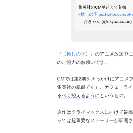
集英社のCM草超えて花御
#推しの子
pic.twitter.com/p
— おきゃん (@okyaaaaaan)
『
【推しの子】
』のアニメ放送中に
のご協力のお願いです。
CMでは第2期をきっかけにアニメ
集英社の肌感です）、カフェ・ライ
るべく控えるように
というもの。
原作はクライマックスに向けて最高
っては超重要なストーリーが展開さ