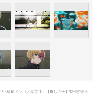
アカ×横槍メンゴ／集英社・【推しの子】製作委員会