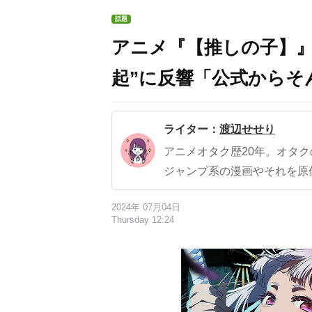
話題
アニメ『【推しの子】』
起”に反響「公式からそ
ライター：
渡辺せせり
アニメオタク歴20年。オタ
ジャンプ系の漫画やそれを原
2024年 07月04日
Thursday 12:24