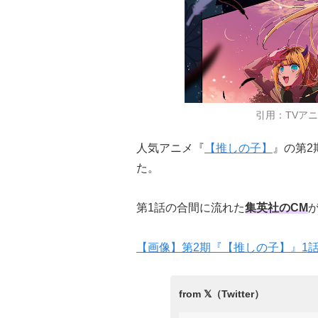
引用：TVア
人気アニメ『
【推しの子】
』の第2
た。
第1話の合間に流れた
集英社のCM
【画像】第2期『【推しの子】』1