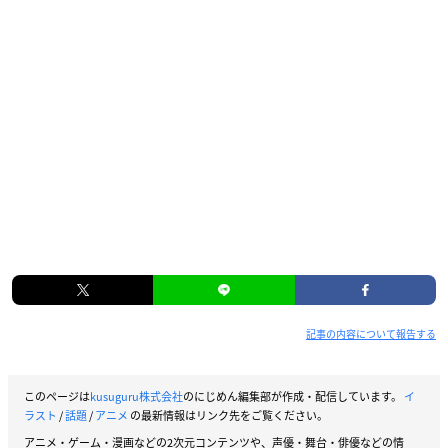
記事の内容について報告する
このページは
kusuguru株式会社
のにじめん編集部が作成・配信しています。
イ
ラスト
/
話題
/
アニメ
の最新情報はリンク先をご覧ください。
アニメ・ゲーム・漫画などの2次元コンテンツや、声優・舞台・俳優などの情