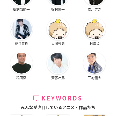
諏訪部順一
鈴村健一
森川智之
花江夏樹
大塚芳忠
村瀬歩
稲田徹
斉藤壮馬
三宅健太
KEYWORDS
みんなが注目しているアニメ・作品たち