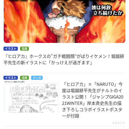
イラスト
話題
『ヒロアカ』ホークスの“ガチ戦闘顔”がばりイケメン！堀越耕
平先生の新イラストに「かっけえが過ぎます」
イラスト
話題
マンガ
「ヒロアカ」×「NARUTO」今
度は堀越耕平先生がナルトのイ
ラスト公開！「ジャンプGIGA20
21WINTER」岸本斉史先生の描
き下ろしコラボイラストポスタ
ーが付録
1コメント