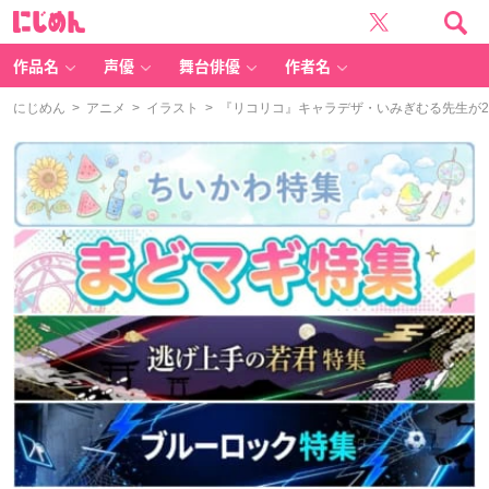
に
じ
め
ん
作品名
声優
舞台俳優
作者名
にじめん
>
アニメ
>
イラスト
> 『リコリコ』キャラデザ・いみぎむる先生が