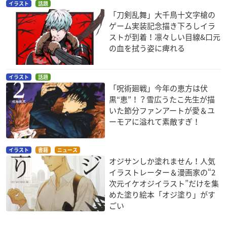
イラスト
話題
「刀剣乱舞」大千鳥十文字槍の
ゲーム実装記念描き下ろしイラ
ストが到着！凛々しい目線&口元
の血を拭う姿に痺れる
イラスト
話題
「呪術廻戦」今年の恵方は伏
黒“恵”！？雪広うたこ先生が描
いた節分ファンアートが愛＆ユ
ーモアに溢れて素敵すぎ！
イラスト
書籍
ニュース
オジサンしか塗れません！人気
イラストレーター＆漫画家の“2
次元イケオジイラスト”だけを集
めた塗り絵本「オジ塗り」がす
ごい