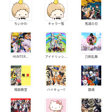
ちいかわ
キャラ一覧
鬼滅の刃
HUNTER...
アイドリッシ...
刀剣乱舞
暗殺教室
ハイキュー!!
銀魂