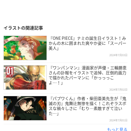
イラストの関連記事
『ONE PIECE』ナミの誕生日イラスト！み
かんの木に囲まれた爽やか姿に「スーパー
美人」
2024年7月03日
『ワンパンマン』漫画家が声優・三輪勝恵
さんの訃報をイラストで追悼、圧倒的画力
で描かれたパーマンに「かっっっこ
よ…！」
2024年7月02日
『パプワくん』作者・柴田亜美先生が『鬼
滅の刃』鬼舞辻無惨を描く！これぞラスボ
スな禍々しさに「むり…素敵すぎて泣い
た…」
2024年7月01日
もっと見る