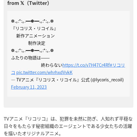
❁.｡:*:｡.━━✽━━.｡:*:｡.❁
『リコリス・リコイル』
新作アニメーション
制作決定
❁.｡:*:｡.━━✽━━.｡:*:｡.❁
ふたりの物語は――
終わらない
https://t.co/v7H47Cr4Rf
#リコリ
コ
pic.twitter.com/whrhxdVvkK
— TVアニメ『リコリス・リコイル』公式 (@lycoris_recoil)
February 11, 2023
TVアニメ『リコリコ』は、犯罪を未然に防ぎ、人知れず平穏な
日々をもたらす秘密組織のエージェントである少女たちの活躍
を描いたオリジナルアニメ。