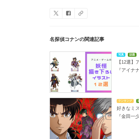
名探偵コナンの関連記事
写真
話題
【12選】
『アイナ
ランキング
好きなミ
『金田一