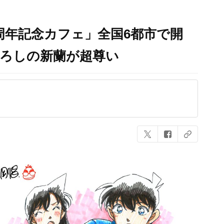
0周年記念カフェ」全国6都市で開
下ろしの新蘭が超尊い