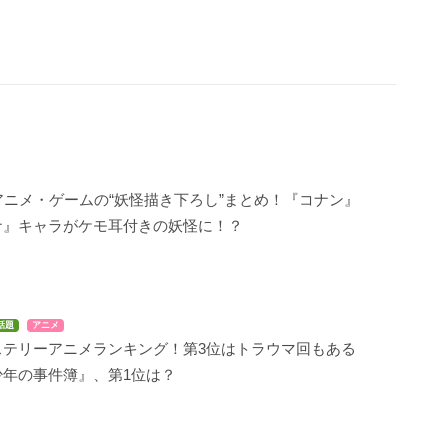
アニメ・ゲームの“妖怪描き下ろし”まとめ！『コナン』
ナ』キャラがケモ耳付きの妖怪に！？
話題
アニメ
ステリーアニメランキング！第3位はトラウマ回もある
少年の事件簿』、第1位は？