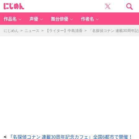
「名
に
探
じ
偵
め
コ
ん
ナ
ン
作品名
声優
舞台俳優
作者名
連
載
3
0
にじめん
>
ニュース
>
【ライター】中島清香
>
「名探偵コナン 連載30周年
周
年
記
念
カ
フ
ェ」
メ
ニ
ュ
ー
-
ア
ニ
メ
情
報
サ
イ
ト
に
じ
め
ん
「名探偵コナン 連載30周年記念カフェ」全国6都市で開催！
<