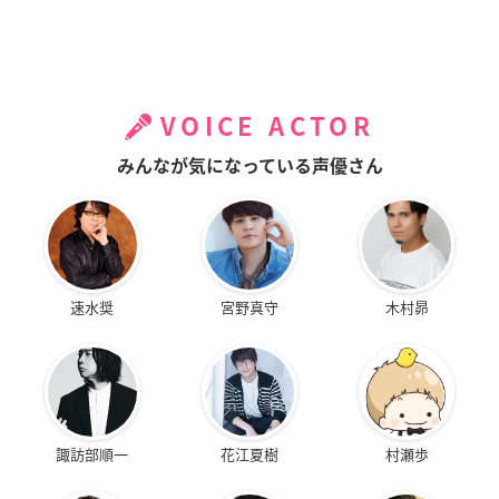
VOICE ACTOR
みんなが気になっている声優さん
速水奨
宮野真守
木村昴
諏訪部順一
花江夏樹
村瀬歩