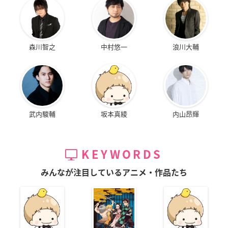
森川智之
中村悠一
浪川大輔
武内駿輔
坂本真綾
内山昂輝
KEYWORDS
みんなが注目しているアニメ・作品たち