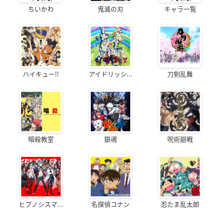
ちいかわ
鬼滅の刃
キャラ一覧
ハイキュー!!
アイドリッシ...
刀剣乱舞
暗殺教室
銀魂
呪術廻戦
ヒプノシスマ...
名探偵コナン
忍たま乱太郎