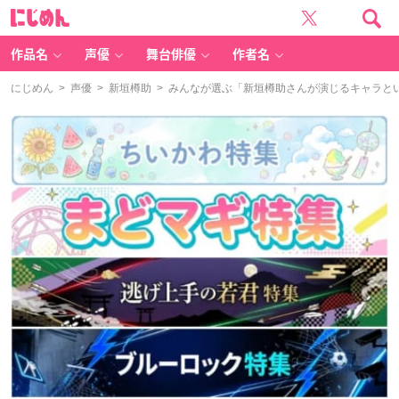
に
じ
め
ん
作品名
声優
舞台俳優
作者名
にじめん
>
声優
>
新垣樽助
> みんなが選ぶ「新垣樽助さんが演じるキャラといえ