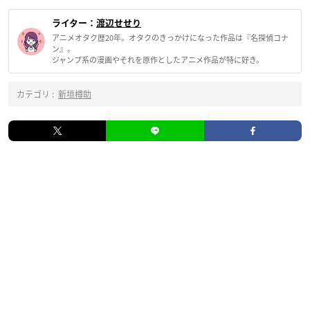
ライター：
渡辺せせり
アニメオタク歴20年。オタクのきっかけになった作品は『名探偵コナ
ン』。
ジャンプ系の漫画やそれを原作としたアニメ作品が特に好き。
カテゴリ :
新垣樽助