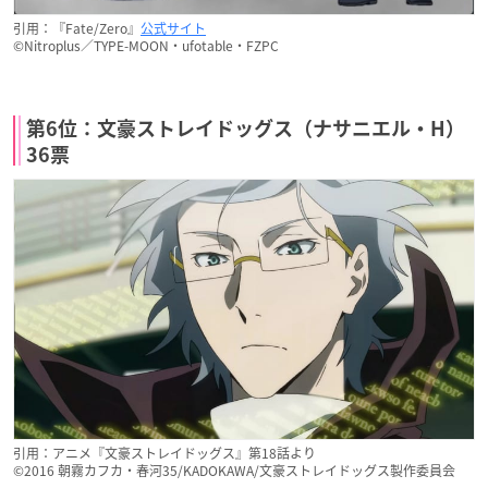
引用：『Fate/Zero』
公式サイト
©Nitroplus／TYPE-MOON・ufotable・FZPC
第6位：文豪ストレイドッグス（ナサニエル・H）
36票
引用：アニメ『文豪ストレイドッグス』第18話より
©2016 朝霧カフカ・春河35/KADOKAWA/文豪ストレイドッグス製作委員会