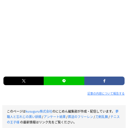
記事の内容について報告する
このページは
kusuguru株式会社
のにじめん編集部が作成・配信しています。
夢
職人と忘れじの黒い妖精
/
アンケート結果
/
葬送のフリーレン
/
刀剣乱舞
/
テニス
の王子様
の最新情報はリンク先をご覧ください。