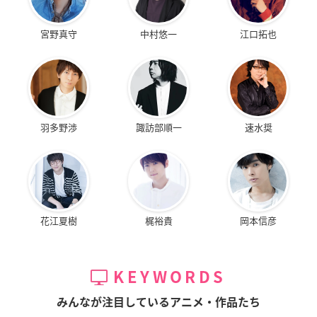
宮野真守
中村悠一
江口拓也
羽多野渉
諏訪部順一
速水奨
花江夏樹
梶裕貴
岡本信彦
KEYWORDS
みんなが注目しているアニメ・作品たち