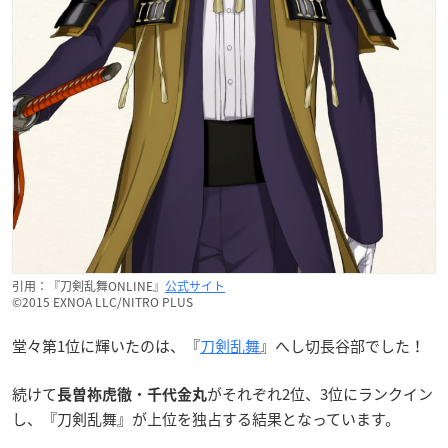
引用：『刀剣乱舞ONLINE』
公式サイト
©2015 EXNOA LLC/NITRO PLUS
堂々第1位に輝いたのは、『
刀剣乱舞
』へし切長谷部でした！
続けて
・
がそれぞれ2位、3位にランクイン
長曽祢虎徹
千代金丸
し、『刀剣乱舞』が上位を独占する結果となっています。