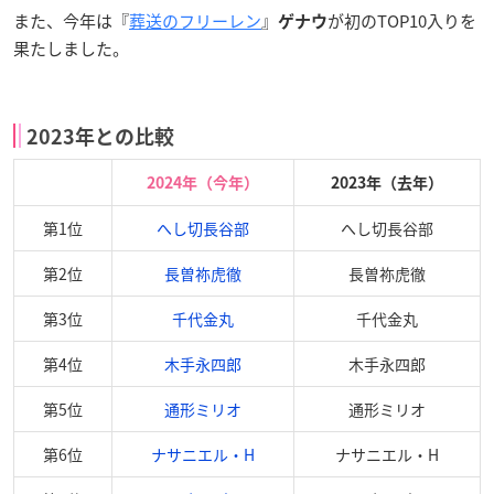
また、今年は『
葬送のフリーレン
』
が初のTOP10入りを
ゲナウ
果たしました。
2023年との比較
2024年（今年）
2023年（去年）
第1位
へし切長谷部
へし切長谷部
第2位
長曽祢虎徹
長曽祢虎徹
第3位
千代金丸
千代金丸
第4位
木手永四郎
木手永四郎
第5位
通形ミリオ
通形ミリオ
第6位
ナサニエル・H
ナサニエル・H