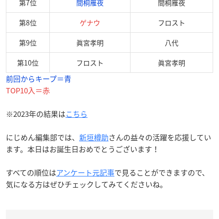
第7位
間桐雁夜
間桐雁夜
第8位
ゲナウ
フロスト
第9位
眞宮孝明
八代
第10位
フロスト
眞宮孝明
前回からキープ＝青
TOP10入＝赤
※2023年の結果は
こちら
にじめん編集部では、
新垣樽助
さんの益々の活躍を応援してい
ます。本日はお誕生日おめでとうございます！
すべての順位は
アンケート元記事
で見ることができますので、
気になる方はぜひチェックしてみてくださいね。