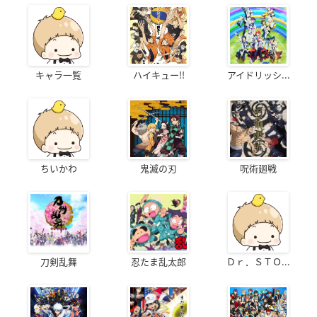
キャラ一覧
ハイキュー!!
アイドリッシ...
ちいかわ
鬼滅の刃
呪術廻戦
刀剣乱舞
忍たま乱太郎
Ｄｒ．ＳＴＯ...