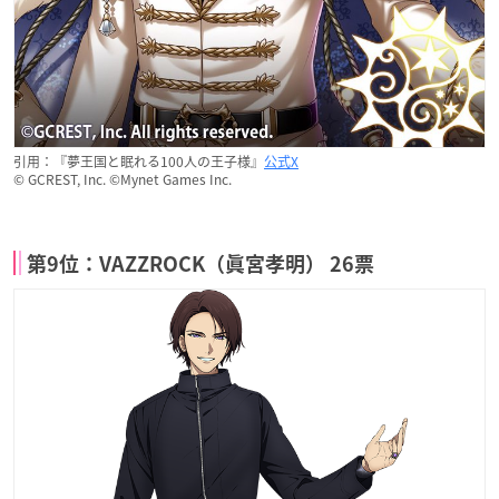
引用：『夢王国と眠れる100人の王子様』
公式X
© GCREST, Inc. ©Mynet Games Inc.
第9位：VAZZROCK（眞宮孝明） 26票