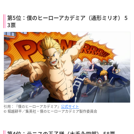
第5位：僕のヒーローアカデミア（通形ミリオ） 5
3票
引用：『僕のヒーローアカデミア』
公式サイト
© 堀越耕平／集英社・僕のヒーローアカデミア製作委員会
第4位：テニスの王子様（木手永四郎） 58票