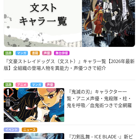
話題
マンガ
書籍
声優
舞台俳優
『文豪ストレイドッグス（文スト）』キャラ一覧【2026年最新
版】全組織の登場人物を異能力・声優つきで紹介
話題
アニメ
マンガ
声優
『鬼滅の刃』キャラクター一
覧・アニメ声優・鬼殺隊・柱・
鬼を呼吸／血鬼術つきで全網羅
イベント
ニュース
『刀剣乱舞 – ICE BLADE -』新ビ