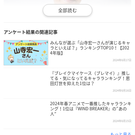
アンケート結果の関連記事
みんなが選ぶ「山寺宏一さんが演じるキャ
ラといえば？」ランキングTOP10！【202
4年版】
2024年6月17日
『ブレイクマイケース（ブレマイ）』推し
引用：マウスプロモーション
公式サイト
てる・気になってるキャラランキング！恩
田灯世を抑えた1位は？
新垣樽助
さんは沖縄県出身で現在マウスプロモーションに所属
2024年6月16日
しており、今年で48歳を迎えます。
2024年春アニメで一番推したキャラランキ
大学受験に失敗し予備校に通っていた際、偶然コンビニで見か
ング！1位は『WIND BREAKER』の“あの
人”
けたオーディション雑誌がきっかけで声優を志すことになった
2024年6月15日
新垣さん。
もっと見る