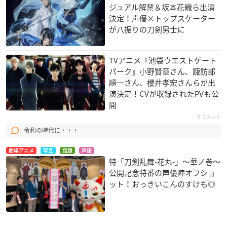
ジュアル解禁＆坂本花織ら出演
決定！声優×トップスケーター
が八振りの刀剣男士に
TVアニメ『池袋ウエストゲート
パーク』小野賢章さん、諏訪部
順一さん、櫻井孝宏さんらが出
演決定！CVが収録されたPVも公
開
5コメント
令和の時代に・・・
劇場アニメ
写真
話題
声優
特「刀剣乱舞-花丸-」～華ノ巻～
公開記念特番の声優陣オフショ
ット！おっきいこんのすけも◎